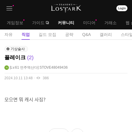
상
대
게임정보
가이드
커뮤니티
미디어
거래소
웹 
단
메
서
자유
직업
길드 모집
공략
Q&A
갤러리
스타일
메
뉴
브
직
뉴
기상술사
업
메
플레이크
2
게
뉴
시
Lv.61
언주역산다
STOVE48049436
판
2024.10.11 13:48
386
모으면 뭐 캐시 사짐?
좋