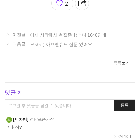
2
아
요
어제 시작해서 현질좀 했더니 1640인데..
모코코) 아브렐슈드 질문 있어요
목록보기
댓글
2
댓
등록
글
쓰
이차령
전당포손사장
기
ㅅㅏ짐?
2024.10.16