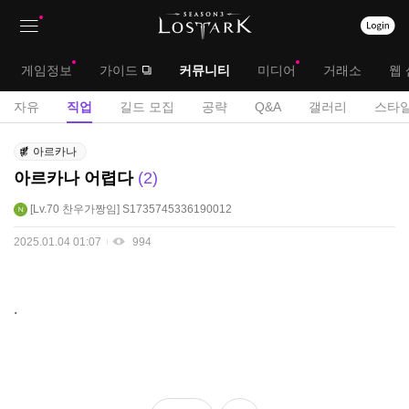
상
대
게임정보
가이드
커뮤니티
미디어
거래소
웹 
단
메
서
자유
직업
길드 모집
공략
Q&A
갤러리
스타일
메
뉴
브
직
뉴
아르카나
업
메
아르카나 어렵다
2
게
뉴
시
Lv.70
찬우가짱임
S1735745336190012
판
2025.01.04 01:07
994
.
좋