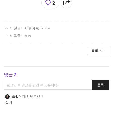
2
아
요
황후 재밌다 ㅎㅎ
ㅊㅊ
목록보기
댓글
2
댓
등록
글
쓰
슬랜더리
BALMA1N
기
힘내