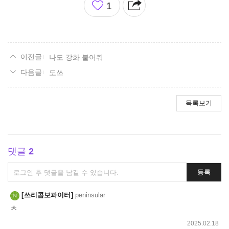
1
아
요
나도 강화 붙어줘
도쓰
목록보기
댓글
2
댓
등록
글
쓰
쓰리콤보파이터
peninsular
기
ㅊ
2025.02.18