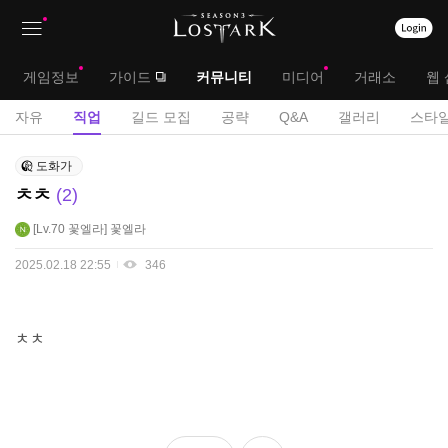
상
대
게임정보
가이드
커뮤니티
미디어
거래소
웹 
단
메
서
자유
직업
길드 모집
공략
Q&A
갤러리
스타일
메
뉴
브
직
뉴
도화가
업
메
ㅊㅊ
2
게
뉴
시
Lv.70
꽃엘라
꽃엘라
판
2025.02.18 22:55
346
ㅊㅊ
좋