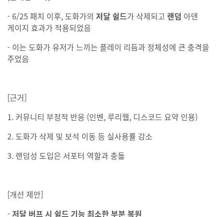
- 6/25 패치 이후, 도화가의
저달 쉴드
가 삭제되고
랜덤
아덴
게이지 효과가 적용되었음
- 이는 도화가 유저가 느끼는 플레이 리듬과 정체성에 큰 충격을
주었음
[근거]
1. 커뮤니티 부정적 반응 (인벤, 루리웹, 디스코드 요약 인용)
2. 도화가 삭제 및 보석 이동 등 실사용률 감소
3. 랜덤성 도입은 서포터 역할과 충돌
[개선 제안]
-
저달 버프 시 쉴드 기능 최소한 부분 복원