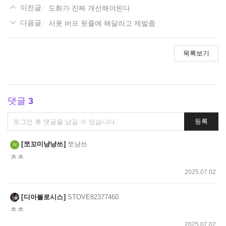
도화가 진짜 개선해야된다
서폿 버프 윗줄에 해달라고 제발좀
목록보기
댓글
3
댓
등록
글
쓰
쪼꼬미냥냥쓰
쪼냥쓰
기
ㅊㅊ
2025.07.02
디아볼로시스
STOVE82377460
ㅊㅊ
2025.07.02