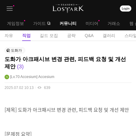
상
대
게임정보
가이드
커뮤니티
미디어
거래소
웹 
단
메
서
자유
직업
길드 모집
공략
Q&A
갤러리
스타일
메
뉴
브
직
뉴
도화가
업
메
도화가 아크패시브 변경 관련, 피드백 요청 및 개선
게
제안
3
뉴
시
판
Lv.70
Accesium
Accesium
2025.07.02 10:13
639
[제목] 도화가 아크패시브 변경 관련, 피드백 요청 및 개선 제안
[문제점 요약]