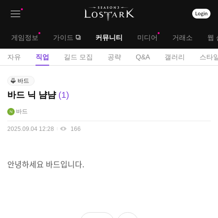
상
대
게임정보
가이드
커뮤니티
미디어
거래소
웹 
단
메
서
자유
직업
길드 모집
공략
Q&A
갤러리
스타일
메
뉴
브
직
뉴
바드
업
메
바드 닉 냠냠
1
게
뉴
시
바드
판
2025.09.04 12:28
166
안녕하세요 바드입니다.
좋