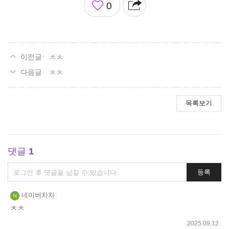
0
아
요
ㅊㅊ
ㅊㅊ
목록보기
댓글
1
댓
등록
글
쓰
네이버차차
기
ㅊㅊ
2025.09.12