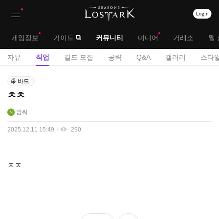
상
대
게임정보
가이드
커뮤니티
미디어
거래소
웹 
단
메
서
자유
직업
길드 모집
공략
Q&A
갤러리
스타일
메
뉴
브
직
뉴
바드
업
메
ㅊㅊ
게
뉴
시
맘씨
판
2025.12.11 15:49
290
ㅈㅈ
좋