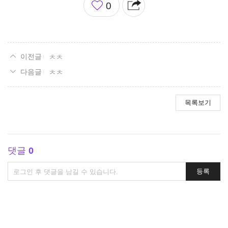
0
아
요
ㅊㅊ
ㅊㅊ
목록보기
댓글
0
댓
등록
글
쓰
기