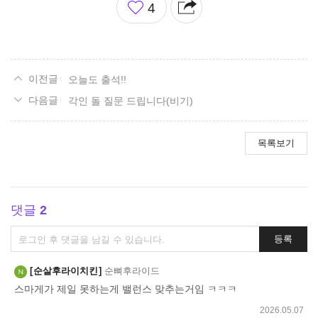
4
아
요
오늘도 출석!!
각인 돌 질문 드립니다(비기)
목록보기
댓글
2
댓
등록
글
쓰
순살후라이치킨
순뼈후라이드
기
스마게가 제일 못하는게 밸런스 맞추는거임 ㅋㅋㅋ
2026.05.07