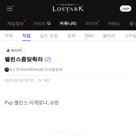
상
대
게임정보
가이드
커뮤니티
미디어
거래소
웹 
단
메
서
자유
직업
길드 모집
공략
Q&A
갤러리
스타일
메
뉴
브
직
뉴
버서커
업
메
밸런스좀맞춰라
2
게
뉴
시
Lv.70
DoomEternal
모코콩응애
판
2025.04.18 18:50
607
Pvp 밸런스 이게맞냐..슈밤
좋