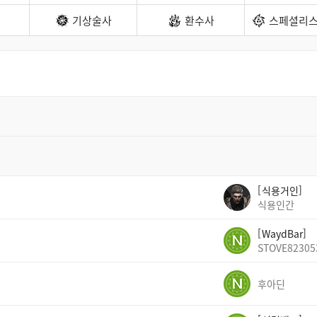
기상술사
환수사
스페셜리스
식용거인
식용인간
WaydBar
STOVE82305
후아딘