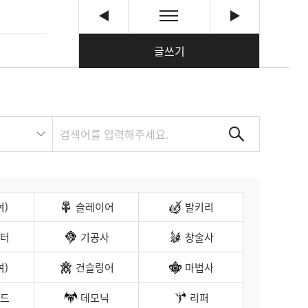
글쓰기
여)
슬레이어
발키리
터
기공사
창술사
여)
건슬링어
마법사
드
데모닉
리퍼