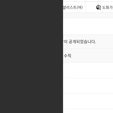
소울이터
스페셜리스트(여)
도화가
최신순
좋아요순
클래스 스킬 영상이 공개되었습니다.
공지
직업게시판 이용 수칙
공지
아
cc
9
ㅊㅊ
5