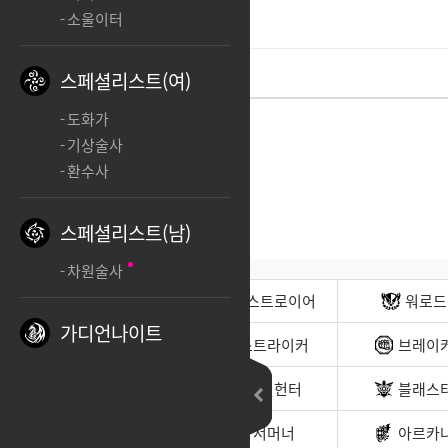
ㅊ
소울이터
스페셜리스트(여)
도화가
기상술사
환수사
스페셜리스트(남)
차원술사
전사(남)
디스트로이어
워로드
가디언나이트
무도가(남)
스트라이커
브레이
헌터(남)
데빌헌터
블래스
바드
서머너
아르카