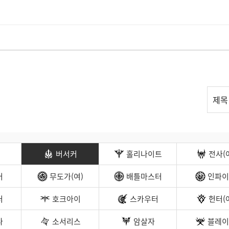
리
제목
스
트
검
색
버서커
홀리나이트
전사(
커
무도가(여)
배틀마스터
인파이
터
호크아이
스카우터
헌터(
나
소서리스
암살자
블레이