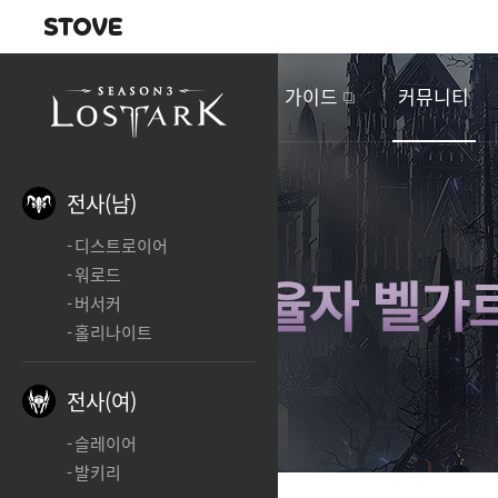
내비게이션
이
벤
새소식
게임정보
가이드
커뮤니티
트
&
업
데
전사(남)
이
디스트로이어
트
워로드
버서커
홀리나이트
전사(여)
슬레이어
발키리