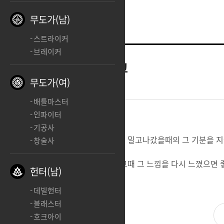
무도가(남)
스트라이커
브레이커
버서커
로스트아크
무도가(여)
2025.05.02 22:02
배틀마스터
인파이터
기공사
로스트아크를 처음 접하고 스토리를 밀고나갔을때의 그 기분을 지
창술사
지금 이런 어려운시기를 잘넘겨서 그때 그 느낌을 다시 느꼈으면 좋
헌터(남)
데빌헌터
블래스터
호크아이