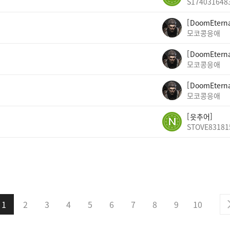
S174031648
DoomEtern
모코콩응애
DoomEtern
모코콩응애
DoomEtern
모코콩응애
읏추어
STOVE83181
1
2
3
4
5
6
7
8
9
10