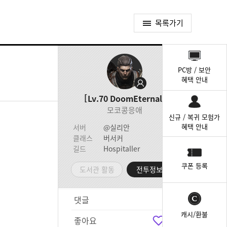
목록가기
퀵
메
PC방 / 보안
뉴
혜택 안내
Lv.70
DoomEternal
모코콩응애
신규 / 복귀 모험가
혜택 안내
서버
@실리안
클래스
버서커
길드
Hospitaller
쿠폰 등록
도서관 활동
전투정보실
댓글
2
캐시/환불
좋아요
3