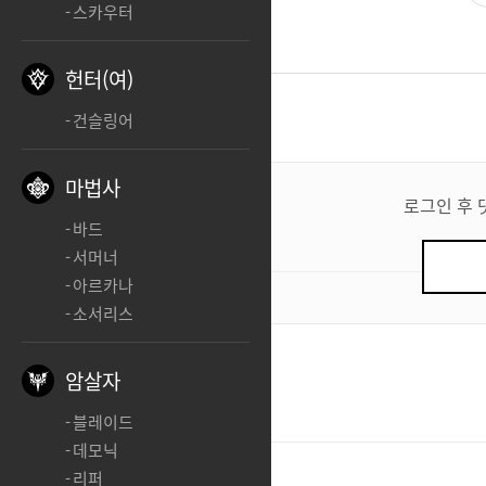
스카우터
헌터(여)
댓글
2
건슬링어
댓
마법사
글
로그인 후 
쓰
바드
기
서머너
아르카나
0
/ 200
소서리스
진대환
암살자
ㅊ
블레이드
데모닉
진대환
리퍼