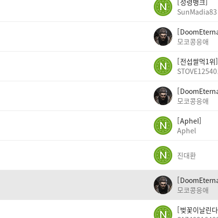
성령뱅크
SunMadia83
DoomEtern
모코콩응애
전섭쌀먹1위
STOVE12540
DoomEtern
모코콩응애
ApheI
Aphel
진대환
DoomEtern
모코콩응애
벚꽃이날린다