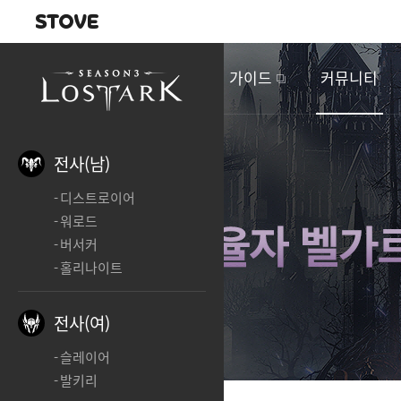
내비게이션
이
벤
새소식
게임정보
가이드
커뮤니티
트
&
업
데
전사(남)
이
디스트로이어
트
워로드
버서커
홀리나이트
전사(여)
슬레이어
발키리