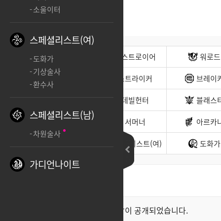
소울이터
스페셜리스트(여)
전사(남)
디스트로이어
워로드
도화가
기상술사
무도가(남)
스트라이커
브레이
환수사
헌터(남)
데빌헌터
블래스
스페셜리스트(남)
바드
서머너
아르카
차원술사
소울이터
스페셜리스트(여)
도화가
가디언나이트
최신순
좋아요순
클래스 스킬 영상이 공개되었습니다.
공지