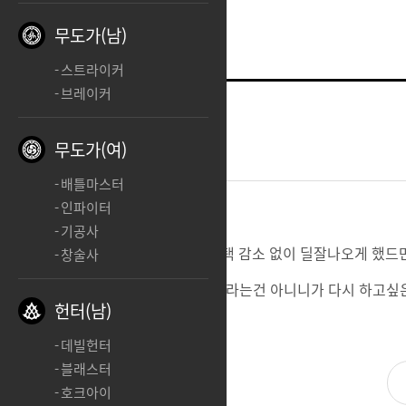
무도가(남)
스트라이커
브레이커
블레이드
버스트
무도가(여)
2025.05.26 17:59
배틀마스터
인파이터
기공사
버스트 제발 개선좀 이번에 사시 스택 감소 없이 딜잘나오게 했드만 
창술사
우리도 개선좀해서 엄청난 1티어 바라는건 아니니가 다시 하고
헌터(남)
데빌헌터
블래스터
호크아이