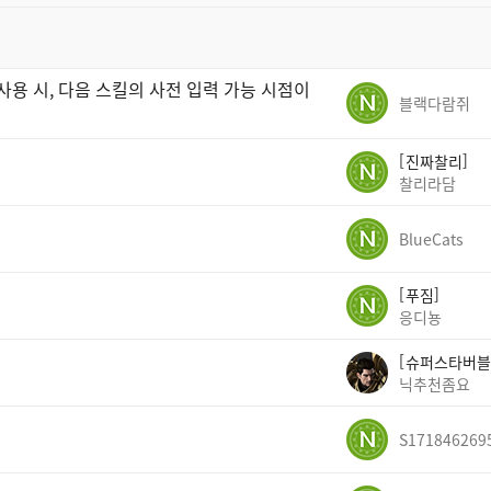
사용 시, 다음 스킬의 사전 입력 가능 시점이
블랙다람쥐
진짜찰리
찰리라담
BlueCats
푸짐
응디뇽
슈퍼스타버블
닉추천좀요
S171846269