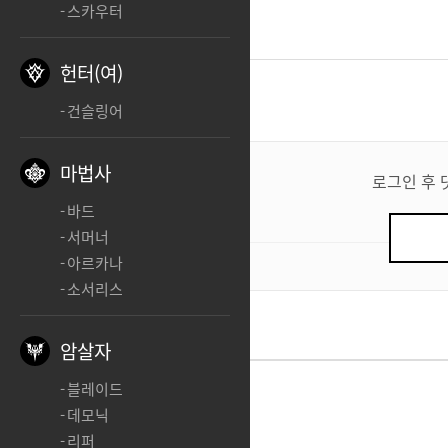
스카우터
헌터(여)
댓글
0
건슬링어
댓
마법사
글
로그인 후 
쓰
바드
기
서머너
아르카나
0
/ 200
소서리스
암살자
블레이드
데모닉
리퍼