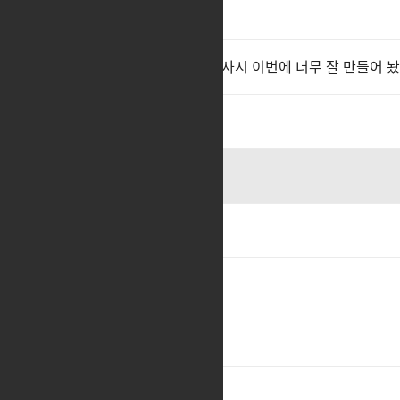
안녕하세요
1
버스트 제발 사람만들어주길... 사시 이번에 너무 잘 만들어
ㅊㅊ
2
버스트
ㅊㅊ
5
ㅊㅊ
1
레이드중 튕김
ㅊㅊ
2