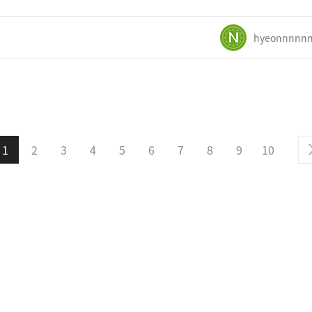
hyeonnnnn
1
2
3
4
5
6
7
8
9
10