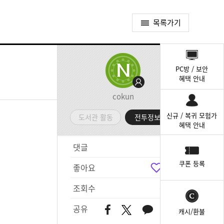
목록가기
퀵
메
PC방 / 보안
뉴
혜택 안내
cokun
신규 / 복귀 모험가
도서관 활동
전투정보실
혜택 안내
댓글
0
쿠폰 등록
좋아요
3
조회수
643
공유
캐시/환불