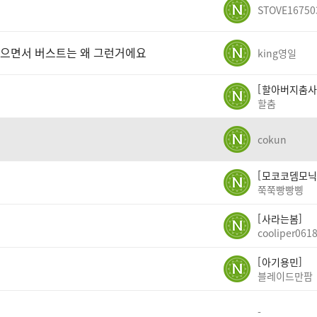
STOVE16750
 놨으면서 버스트는 왜 그런거에요
king영일
할아버지춤사
할춤
cokun
모코코뎀모닉
쭉쭉빵빵삥
사라는봄
cooliper061
아기용민
블레이드만팜
-