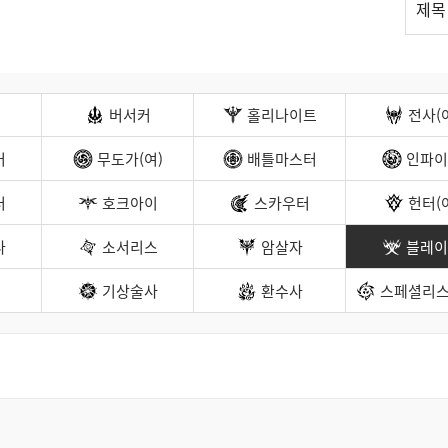
제목
스
트
검
색
버서커
홀리나이트
전사(
커
무도가(여)
배틀마스터
인파이
터
호크아이
스카우터
헌터(
나
소서리스
암살자
블레이
기상술사
환수사
스페셜리스