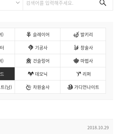
여)
슬레이어
발키리
터
기공사
창술사
여)
건슬링어
마법사
드
데모닉
리퍼
트(남)
차원술사
가디언나이트
2018.10.29