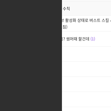
직업게시판 이용 수칙
공지
블레이드 '극한의 몸놀림' 패시브 활성화 상태로 버스트 스킬 
지연되는 현상이 있습니다(안고침)
님들 암살자 직업 남캐 할수있음? 썸머때 할건데
1
ㅊㅊ
1
ㅊㅊ
ㅊㅊ
2
ㅊㅊ
4