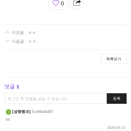
0
아
요
ㅊㅊ
ㅊㅊ
목록보기
댓글
1
댓
등록
글
쓰
성령뱅크
SunMadia83
기
cc
2025.06.13