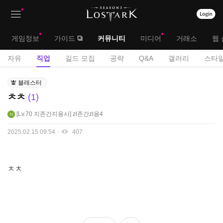
상
대
게임정보
가이드
커뮤니티
미디어
거래소
웹 
단
메
서
자유
직업
길드 모집
공략
Q&A
갤러리
스타일
메
뉴
브
직
뉴
블래스터
업
메
ㅊㅊ
1
게
뉴
시
Lv.70
지존간지용사
zl존간zl용4
판
2025.02.15 09:54
407
ㅊㅊ
좋