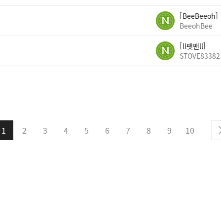
BeeBeeoh
BeeohBee
ll팻맨ll
STOVE83382
1
2
3
4
5
6
7
8
9
10