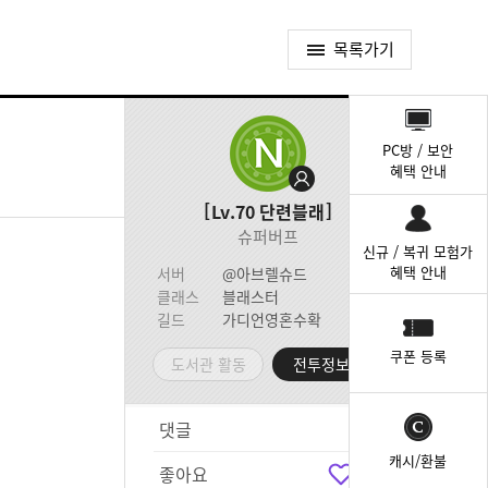
목록가기
퀵
메
PC방 / 보안
뉴
혜택 안내
Lv.70
단련블래
슈퍼버프
신규 / 복귀 모험가
혜택 안내
서버
@아브렐슈드
클래스
블래스터
길드
가디언영혼수확
쿠폰 등록
도서관 활동
전투정보실
댓글
1
캐시/환불
좋아요
1