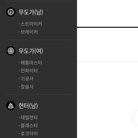
무도가(남)
스트라이커
브레이커
블래스터
학
무도가(여)
2025.10.22 15:38
배틀마스터
인파이터
기공사
학
창술사
헌터(남)
데빌헌터
블래스터
호크아이