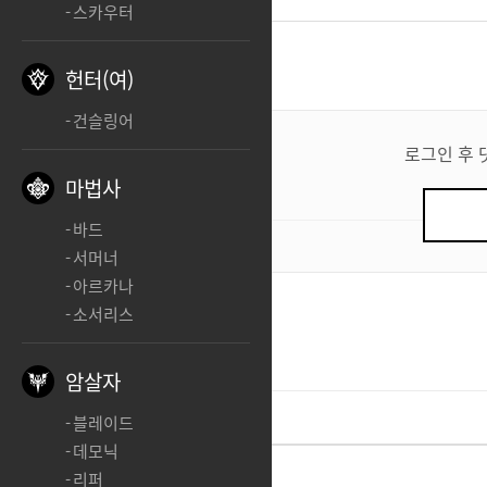
스카우터
댓글
1
헌터(여)
건슬링어
댓
글
로그인 후 
쓰
마법사
기
바드
0
/ 200
서머너
아르카나
소서리스
zxcxx
ㅊㅊ
암살자
블레이드
데모닉
리퍼