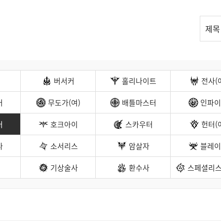
리
제목
스
트
검
색
버서커
홀리나이트
전사(
커
무도가(여)
배틀마스터
인파이
터
호크아이
스카우터
헌터(
나
소서리스
암살자
블레이
기상술사
환수사
스페셜리스