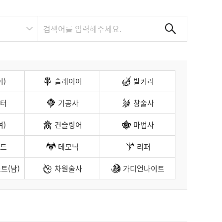
여)
슬레이어
발키리
터
기공사
창술사
여)
건슬링어
마법사
드
데모닉
리퍼
트(남)
차원술사
가디언나이트