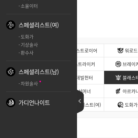
소울이터
스페셜리스트(여)
도화가
기상술사
전사(남)
디스트로이어
워로드
환수사
무도가(남)
스트라이커
브레이
스페셜리스트(남)
헌터(남)
데빌헌터
블래스
차원술사
바드
서머너
아르카
가디언나이트
소울이터
스페셜리스트(여)
도화가
최신순
좋아요순