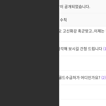
클래스 스킬 영상이 공개되었습니다.
공지
직업게시판 이용 수칙
공지
[다음 패치보고 접을게요] 탄질오 고신화강 혹군땃고..이제
제님들....
밸런스 패치팀은 다시 한번 잘생각해 보시길 간청 드립니다
cc
2
골드모아서 강화를해야하는데 골드수급처가 어디인가요?
2
야호