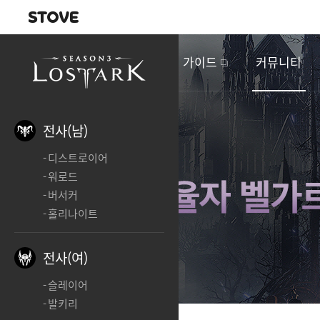
내비게이션
이
벤
새소식
게임정보
가이드
커뮤니티
트
&
업
데
전사(남)
이
디스트로이어
트
워로드
버서커
홀리나이트
전사(여)
슬레이어
발키리