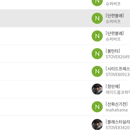
슈퍼버프
단련블래
슈퍼버프
단련블래
슈퍼버프
불탄타
STOVE82649
시티드프레스
STOVE80913
정민채
산화신기전
mahahama
블래스터실리
STOVE83420