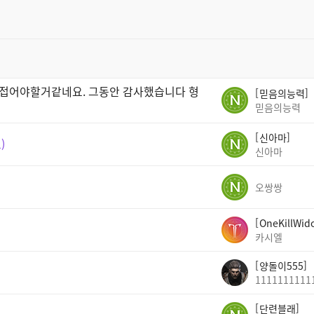
는 접어야할거같네요. 그동안 감사했습니다 형
믿음의능력
믿음의능력
신아마
1
신아마
오쌍쌍
OneKillWid
카시엘
양돌이555
1111111111
단련블래