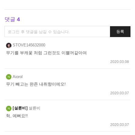
댓글
4
댓
등록
글
쓰
STOVE145632000
기
무기를 부캐꽃 처럼 그런것도 이쁠꺼같아여
2020.03.08
Aiorol
무기 빼고는 완죤 내취향이에오!
2020.03.07
설륜비
설륜비
헉, 예뻐요!!
2020.03.07