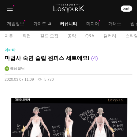
상
대
게임정보
가이드
커뮤니티
미디어
거래소
웹 
단
메
서
자유
직업
길드 모집
공략
Q&A
갤러리
스타일
메
뉴
공
브
아바타
모
뉴
전
메
마법사 숙면 슬립 원피스 세트에요!
4
게
뉴
혜님달님
시
판
2020.03.07 11:09
5,730