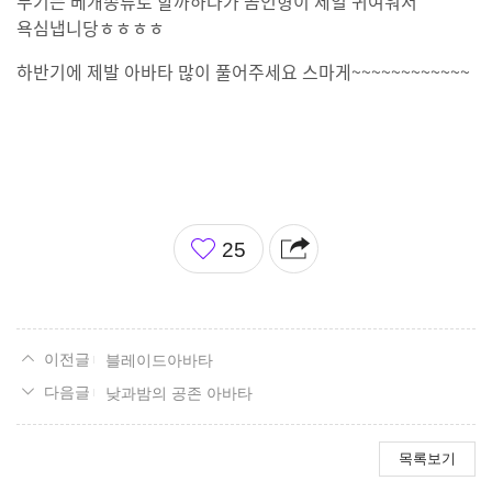
무기는 베개종류로 할까하다가 곰인형이 제일 귀여워서
욕심냅니당ㅎㅎㅎㅎ
하반기에 제발 아바타 많이 풀어주세요 스마게~~~~~~~~~~~~
좋
25
아
요
블레이드아바타
낮과밤의 공존 아바타
목록보기