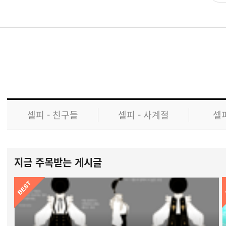
셀피 - 친구들
셀피 - 사계절
셀피
지금 주목받는 게시글