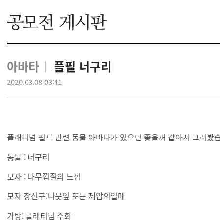
아바타
플필 너구리
2020.03.08 03:41
플래티넘 필드 관련 동물 아바타가 있으면 좋을꺼 같아서 그려봤습
동물 : 너구리
모자 : 나무껍질의 느낌
모자 장신구:나뭇잎 또는 제압의열매
가방: 플래티넘 주화