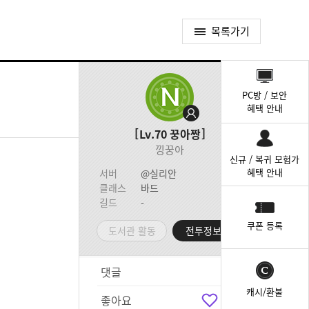
목록가기
퀵
메
PC방 / 보안
뉴
혜택 안내
Lv.70
꿍아짱
낑꿍아
신규 / 복귀 모험가
혜택 안내
서버
@실리안
클래스
바드
길드
-
쿠폰 등록
도서관 활동
전투정보실
댓글
10
캐시/환불
좋아요
73