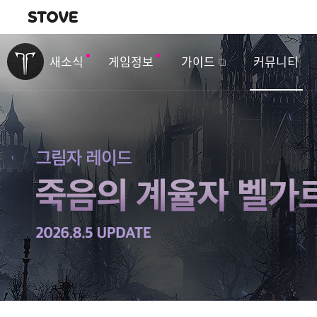
내비게이션
이
벤
새소식
게임정보
가이드
커뮤니티
트
&
업
데
이
트