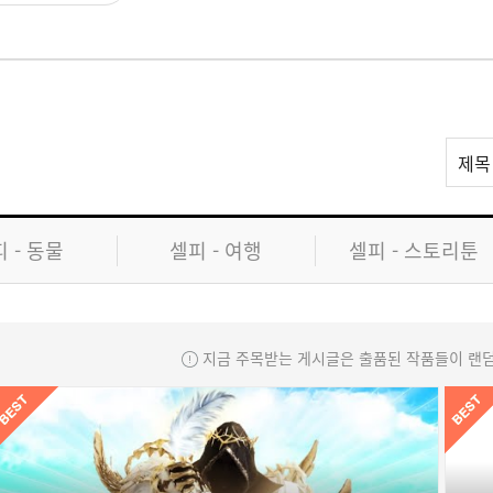
리
제목
스
트
검
 - 동물
셀피 - 여행
셀피 - 스토리툰
색
지금 주목받는 게시글은 출품된 작품들이 랜