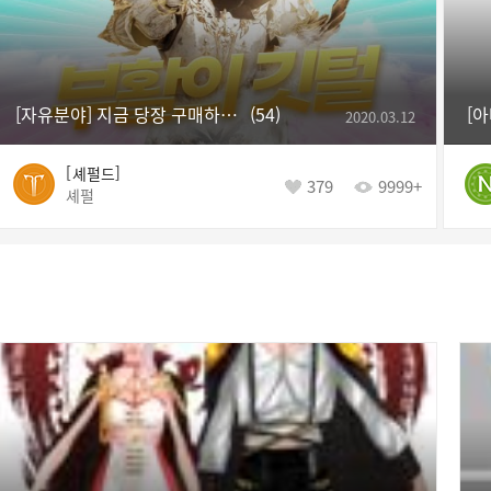
[자유분야] 지금 당장 구매하세요!!! ★☆부활의 깃털☆★
54
2020.03.12
셰펄드
379
9999+
셰펄