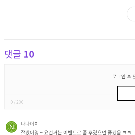
댓글
10
댓
글
로그인 후 
쓰
기
0
/ 200
나나이치
잘봤어영 ~ 요런거는 이벤트로 좀 뿌렸으면 좋겠음 ㅋㅋ