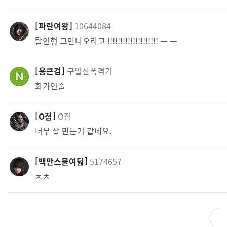
파란여왕
10644084
탈인형 그만나오라고 !!!!!!!!!!!!!!!!!!!! ㅡ ㅡ
용큰검
구일산폭격기
화가인줄
O점
O점
너무 잘 만든거 같네요.
백만스물여덟
5174657
ㅊㅊ