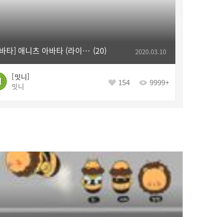
[아바타] 애니츠 아바타 (라이더)
20
2020.03.10
밋니
154
9999+
밋니