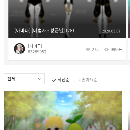
[아바타] [마법사 - 황금별]
28
2020.03.07
다미군
275
9999+
83289952
전체
최신순
좋아요순