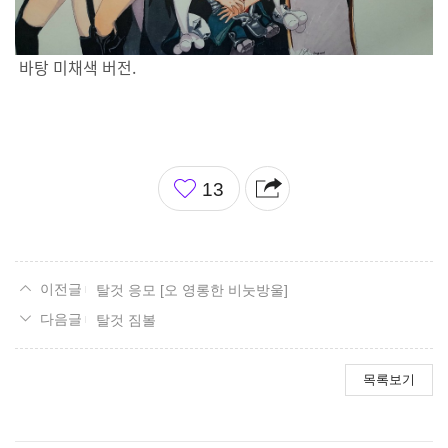
바탕 미채색 버전.
좋
13
아
요
탈것 응모 [오 영롱한 비눗방울]
탈것 짐볼
목록보기