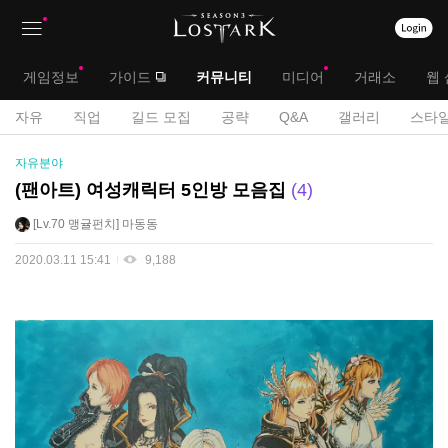
상
대
게임정보
가이드
커뮤니티
미디어
거래소
웹 
단
메
서
자유
직업
길드 모집
공략
Q&A
갤러리
스타일
메
뉴
공
브
자유분야
모
뉴
전
메
(팬아트) 여성캐릭터 5인방 모음집
4
게
뉴
Lv.70
맹귤펀치
마동동
시
판
2020.03.11 15:41
9,188