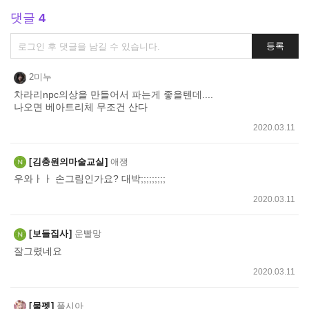
댓글
4
댓
등록
글
쓰
2미누
기
차라리npc의상을 만들어서 파는게 좋을텐데....
나오면 베아트리체 무조건 산다
2020.03.11
김충원의마술교실
애쟁
우와ㅏㅏ 손그림인가요? 대박;;;;;;;;;
2020.03.11
보들집사
운빨망
잘그렸네요
2020.03.11
물펫
풀시아