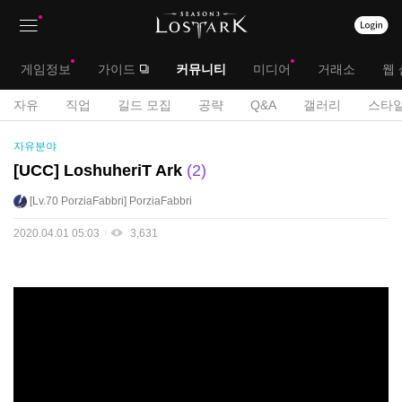
상
대
게임정보
가이드
커뮤니티
미디어
거래소
웹 
단
메
서
자유
직업
길드 모집
공략
Q&A
갤러리
스타일
메
뉴
공
브
자유분야
모
뉴
전
메
[UCC] LoshuheriT Ark
2
게
뉴
Lv.70
PorziaFabbri
PorziaFabbri
시
판
2020.04.01 05:03
3,631