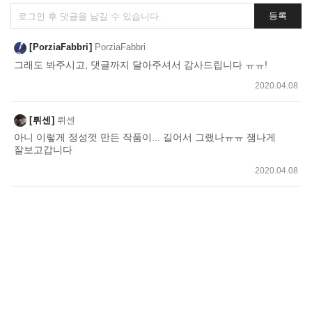
댓
등록
글
쓰
PorziaFabbri
PorziaFabbri
기
그래도 봐주시고, 댓글까지 달아주셔서 감사드립니다 ㅠㅠ!
2020.04.08
뤼센
뤼센
아니 이렇게 정성껏 만든 작품이... 길어서 그랬나ㅠㅠ 잼나게
잘보고갑니다
2020.04.08