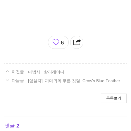
-------
좋
6
아
요
마법사_ 할리레이디
[암살자]_까마귀의 푸른 깃털_Crow's Blue Feather
목록보기
댓글
2