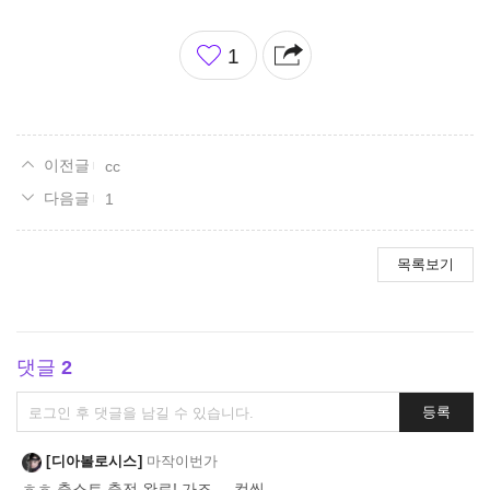
좋
1
아
요
cc
1
목록보기
댓글
2
댓
등록
글
쓰
디아볼로시스
마작이번가
기
ㅎㅎ 충스트 충전 완료! 가즈.....컷씬