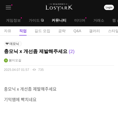
상
대
게임정보
가이드
커뮤니티
미디어
거래소
웹 
단
메
서
자유
직업
길드 모집
공략
Q&A
갤러리
스타일
메
뉴
브
직
뉴
데모닉
업
메
충모닉 x 개선좀 제발해주세요
2
게
뉴
시
봄이오길
판
2025.04.07 01:57
735
충모닉 x 개선좀 제발해주세요
기믹땜에 빡치네요