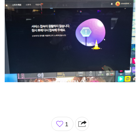
좋
1
아
요