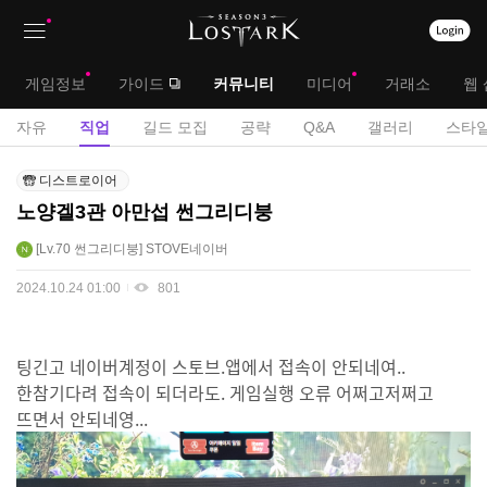
상
대
게임정보
가이드
커뮤니티
미디어
거래소
웹 
단
메
서
자유
직업
길드 모집
공략
Q&A
갤러리
스타일
메
뉴
브
직
뉴
디스트로이어
업
메
노양겔3관 아만섭 썬그리디붕
게
뉴
시
Lv.70
썬그리디붕
STOVE네이버
판
2024.10.24 01:00
801
팅긴고 네이버계정이 스토브.앱에서 접속이 안되네여..
한참기다려 접속이 되더라도. 게임실행 오류 어쩌고저쩌고
뜨면서 안되네영...