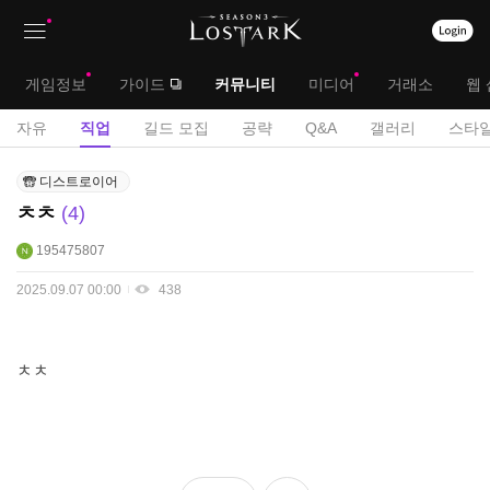
상
대
게임정보
가이드
커뮤니티
미디어
거래소
웹 
단
메
서
자유
직업
길드 모집
공략
Q&A
갤러리
스타일
메
뉴
브
직
뉴
디스트로이어
업
메
ㅊㅊ
4
게
뉴
시
195475807
판
2025.09.07 00:00
438
ㅊㅊ
좋