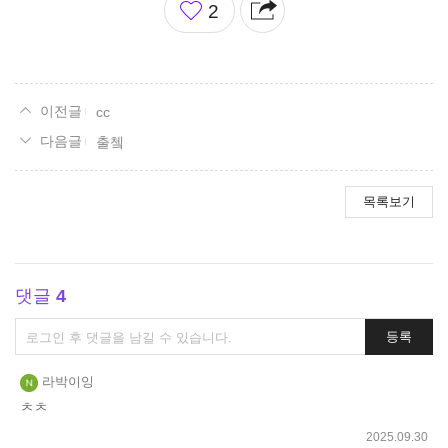
2
아
요
cc
출쳌
목록보기
댓글
4
댓
등록
글
쓰
라박이잉
기
ㅊㅊ
2025.09.30