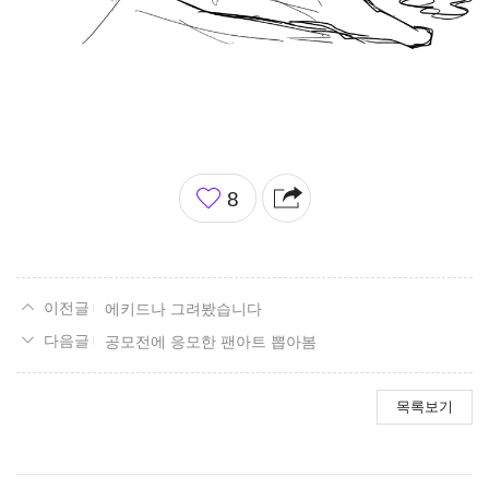
좋
8
아
요
에키드나 그려봤습니다
공모전에 응모한 팬아트 뽑아봄
목록보기