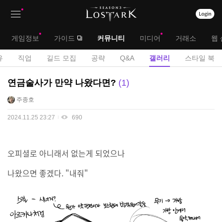
상
대
게임정보
가이드
커뮤니티
미디어
거래소
웹 
단
메
서
유
직업
길드 모집
공략
Q&A
갤러리
스타일 북
메
뉴
브
U
연금술사가 만약 나왔다면?
1
뉴
C
메
주종호
C
뉴
게
2024.11.25 23:27
690
시
판
오피셜로 아니래서 없는게 되었으나
나왔으면 좋겠다. "내줘"