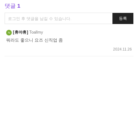
댓글
1
댓
등록
글
쓰
휴먀휴
Toallmy
기
뭐라도 좋으니 요즈 신직업 좀
2024.11.26