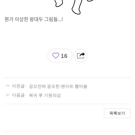
뭔가 이상한 왕대두 그림들...!
좋
16
아
요
공모전에 응모한 팬아트 뽑아봄
복귀 후 기원의섬
목록보기