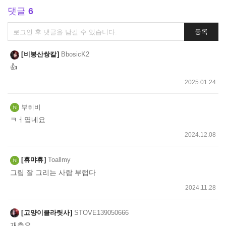
댓글
6
댓
등록
글
쓰
비봉산쌍칼
BbosicK2
기
👍
2025.01.24
부히비
ㅋㅓ엽네요
2024.12.08
휴먀휴
Toallmy
그림 잘 그리는 사람 부럽다
2024.11.28
고양이클라릿사
STOVE139050666
개추요