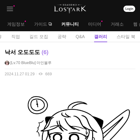
상
대
게임정보
가이드
커뮤니티
미디어
거래소
웹 
단
메
서
유
직업
길드 모집
공략
Q&A
갤러리
스타일 북
메
뉴
브
U
낙서 오도도도
6
뉴
C
메
Lv.70
BlueBlu
마인블루
C
뉴
게
2024.11.27 01:29
669
시
판