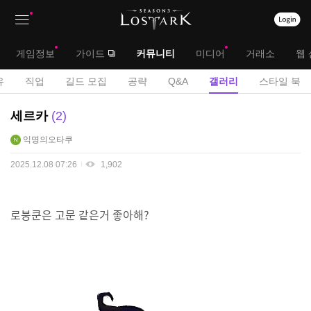
상
대
게임정보
가이드
커뮤니티
미디어
거래소
웹 
단
메
서
유
직업
길드 모집
공략
Q&A
갤러리
스타일 북
메
뉴
브
U
세르카
2
뉴
C
메
익명의오타쿠
C
뉴
게
2025.12.08 07:26
1,902
시
판
로붕쿤은 고문 같은거 좋아해?