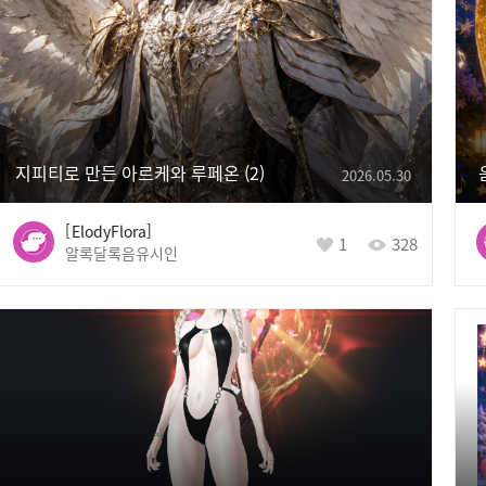
지피티로 만든 아르케와 루페온
2
2026.05.30
ElodyFlora
1
328
알록달록음유시인