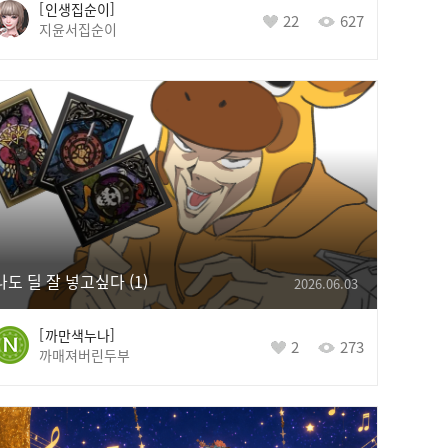
인생집순이
22
627
지윤서집순이
나도 딜 잘 넣고싶다
1
2026.06.03
까만색누나
2
273
까매져버린두부