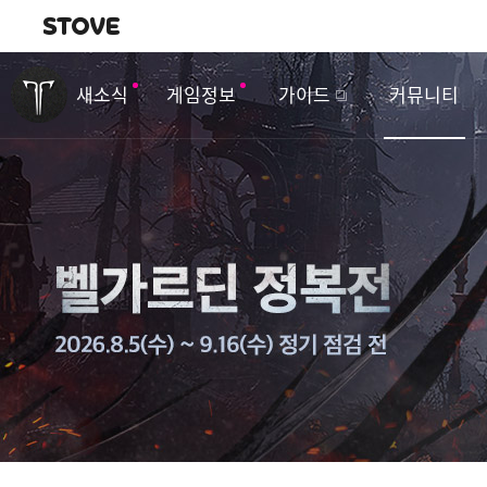
내비게이션
이
벤
새소식
게임정보
가이드
커뮤니티
트
&
업
데
이
트