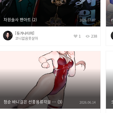
차원술사 팬아트
2
2026.07.07
듀가나디이
1
238
코니없음못살아
청순 바니걸은 선풍용류각을 날린다
3
2026.06.14