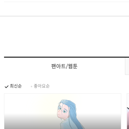
팬아트/웹툰
최신순
좋아요순