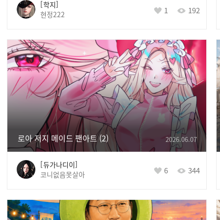
학지
1
192
현정222
로아 저지 메이드 팬아트
2
2026.06.07
듀가나디이
6
344
코니없음못살아