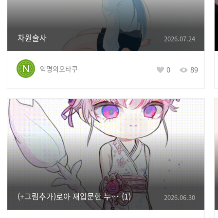
차원술사
2026.07.24
익명의오타쿠
0
89
(+그림추가)로아 재입문한 누비 게시판 놀러왓서요
1
2026.06.30