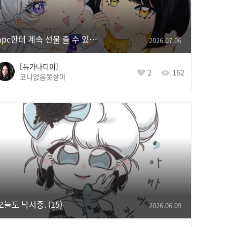
npc한테 계속 선물 줄 수 있게 해주세요 ~ ♥
2026.07.06
듀가나디이
2
162
코니없음못살아
오늘도 낙서중.
15
2026.06.09