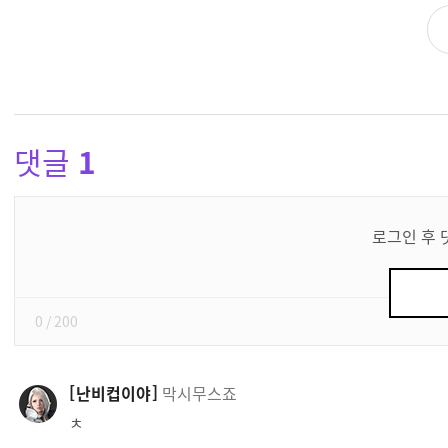
댓글
1
댓
글
로그인 후 
쓰
기
0
/ 200
난비컵이야
막시무스죠
ㅊ