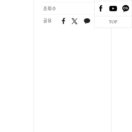
조회수
452
공유
TOP