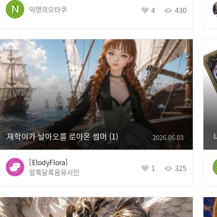
익명의오타쿠
4
430
재학이가 날아오를 로아온 썸머
1
2026.06.03
ElodyFlora
1
325
알록달록음유시인