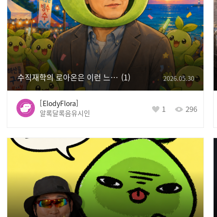
수직재학의 로아온은 이런 느낌 이랄까
1
2026.05.30
ElodyFlora
1
296
알록달록음유시인