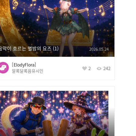
음악이 흐르는 별밤의 요즈
1
2026.05.24
ElodyFlora
2
242
알록달록음유시인