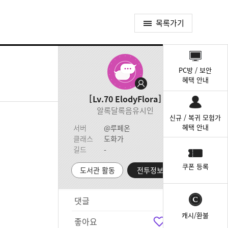
목록가기
퀵
메
PC방 / 보안
뉴
혜택 안내
Lv.70
ElodyFlora
알록달록음유시인
신규 / 복귀 모험가
혜택 안내
서버
@루페온
클래스
도화가
길드
-
쿠폰 등록
도서관 활동
전투정보실
댓글
1
캐시/환불
좋아요
1