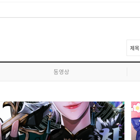
리
제목
스
트
검
동영상
색