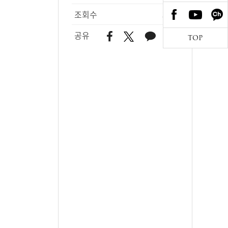
조회수
392
공유
TOP