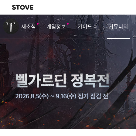
내비게이션
이
벤
새소식
게임정보
가이드
커뮤니티
트
&
업
데
이
트