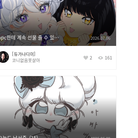
npc한테 계속 선물 줄 수 있게 해주세요 ~ ♥
2026.07.06
듀가나디이
2
161
코니없음못살아
오늘도 낙서중.
15