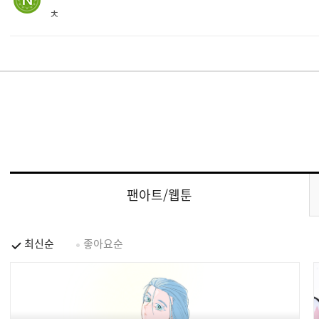
ㅊ
팬아트/웹툰
최신순
좋아요순