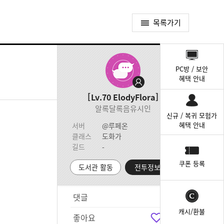
목록가기
퀵
메
PC방 / 보안
뉴
혜택 안내
Lv.70
ElodyFlora
알록달록음유시인
신규 / 복귀 모험가
혜택 안내
서버
@루페온
클래스
도화가
길드
-
쿠폰 등록
도서관 활동
전투정보실
댓글
3
캐시/환불
좋아요
3