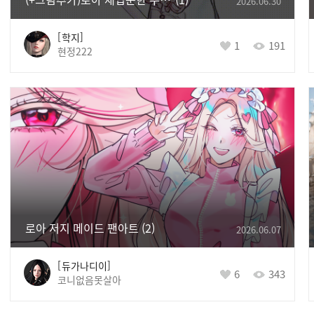
2026.06.30
학지
1
191
현정222
로아 저지 메이드 팬아트
2
2026.06.07
듀가나디이
6
343
코니없음못살아