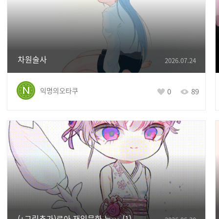
차원술사
2026.07.24
익명의오타쿠
0
89
(+그림추가)로아 재입문한 누비 게시판 놀러왓서요
1