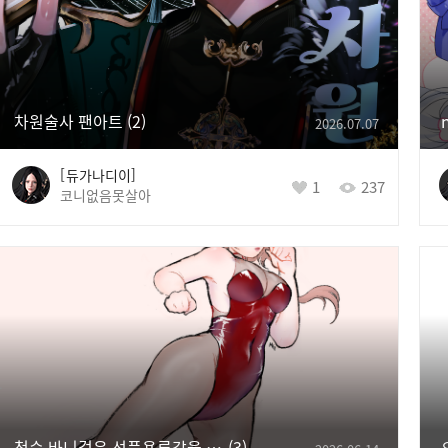
차원술사 팬아트
2
2026.07.07
듀가나디이
1
237
코니없음못살아
청순 바니걸은 선풍용류각을 날린다
3