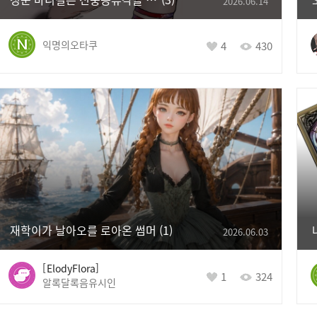
2026.06.14
익명의오타쿠
4
430
재학이가 날아오를 로아온 썸머
1
2026.06.03
ElodyFlora
1
324
알록달록음유시인