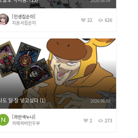
2026.06.09
인생집순이
22
626
지윤서집순이
나도 딜 잘 넣고싶다
1
2026.06.03
까만색누나
2
273
까매져버린두부