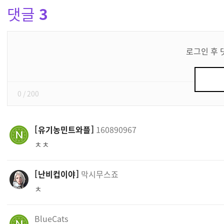
댓글
3
댓
글
로그인 후 
쓰
기
0
/ 200
유기농민트와플
160890967
ㅊㅊ
난비컵이야
막시무스죠
ㅊ
BlueCats