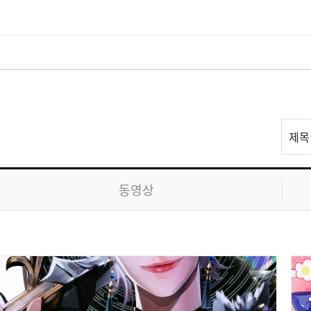
리
제목
스
트
검
동영상
색