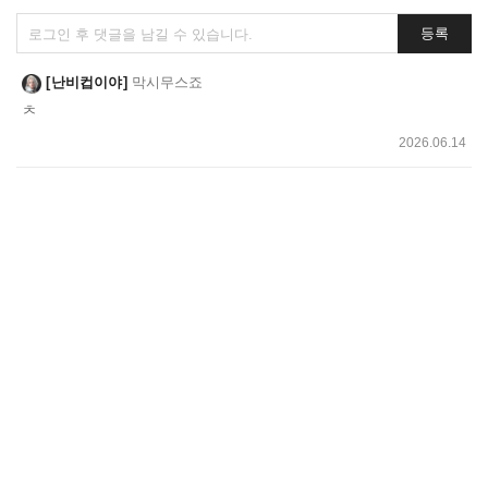
댓
등록
글
쓰
난비컵이야
막시무스죠
기
ㅊ
2026.06.14