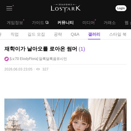
상
대
게임정보
가이드
커뮤니티
미디어
거래소
웹 
단
메
서
유
직업
길드 모집
공략
Q&A
갤러리
스타일 북
메
뉴
브
U
재학이가 날아오를 로아온 썸머
1
뉴
C
메
Lv.70
ElodyFlora
알록달록음유시인
C
뉴
게
2026.06.03 23:05
327
시
판