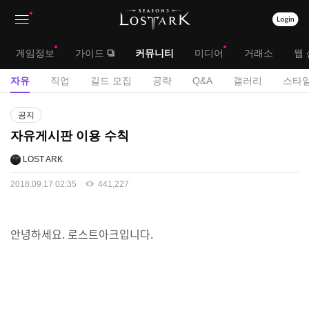
상
대
게임정보
가이드
커뮤니티
미디어
거래소
웹 
단
메
서
자유
직업
길드 모집
공략
Q&A
갤러리
스타일
메
뉴
브
게
뉴
공지
시
메
자유게시판 이용 수칙
판
뉴
LOST ARK
2018.09.17 02:35
441,227
안녕하세요. 로스트아크입니다.