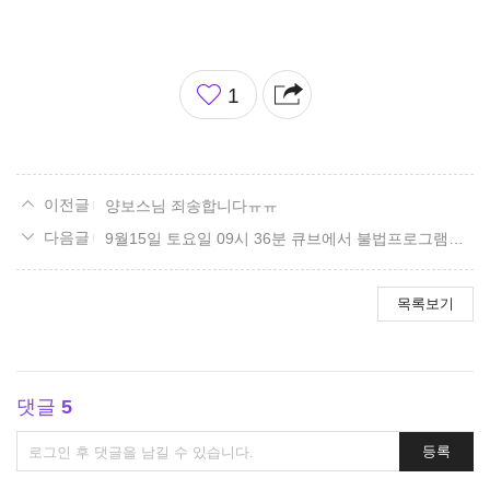
좋
1
아
요
양보스님 죄송합니다ㅠㅠ
9월15일 토요일 09시 36분 큐브에서 불법프로그램을 사용하여 자동사냥을 하고있습니다
목록보기
댓글
5
댓
등록
글
쓰