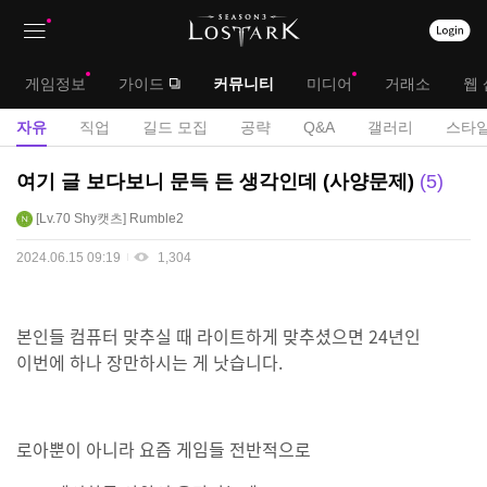
상
대
게임정보
가이드
커뮤니티
미디어
거래소
웹 
단
메
서
자유
직업
길드 모집
공략
Q&A
갤러리
스타일
메
뉴
브
자
여기 글 보다보니 문득 든 생각인데 (사양문제)
5
뉴
유
메
Lv.70
Shy캣츠
Rumble2
게
뉴
시
2024.06.15 09:19
1,304
판
본인들 컴퓨터 맞추실 때 라이트하게 맞추셨으면 24년인
이번에 하나 장만하시는 게 낫습니다.
로아뿐이 아니라 요즘 게임들 전반적으로