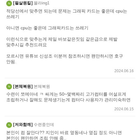
필살원킬
몰라ing1
기
적당선에서 맞추면 되는데 문제는 그래픽 카드는 좋은데 cpu는
쓰레기
아니면 cpu는 좋은데 그래픽카드는 쓰레기
이런식으로 맞추는게 제일 바보같은짓임 같은급으로 제발
맞추시길 추천드려요
모르시면 유튜브 신성조 이분꺼 참조하시면 왠만하시면 호구
안됨.
2024.06.16
본체복원
본체복원
수련이 쪼메아네 ㅋ 싸게는 50~몇백짜리 고가컴터를 어설프게
조립하거나 잘해도 문제생기는게 컴터다 사용자가 관리미숙하면
2024.06.15
저와함깨
수련중인데
본인이 컴 잘안다?? 지인이 바료 옆동네나 옆집 정도 아니면
본인이 왠만하면 조립 안해 줌..