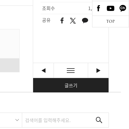
조회수
1,387
공유
TOP
글쓰기