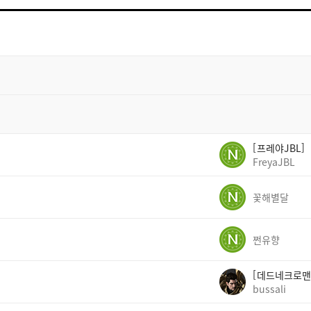
트
검
색
프레야JBL
FreyaJBL
꽃해별달
쩐유향
데드네크로맨
bussali