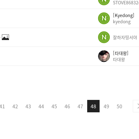
STOVE86832
Kyedong
kyedong
✨
잘하자띵서야
타대왕
타대왕
41
42
43
44
45
46
47
48
49
50