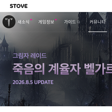
내비게이션
이
벤
새소식
게임정보
가이드
커뮤니티
트
&
업
데
이
트