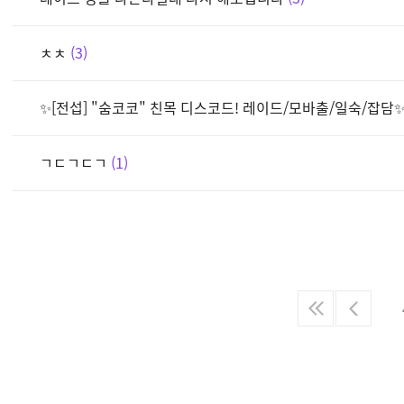
ㅊㅊ
3
✨[전섭] "숨코코" 친목 디스코드! 레이드/모바출/일숙/잡담
ㄱㄷㄱㄷㄱ
1