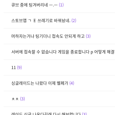
큐브 중에 팅겨버리네 ㅡ.ㅡ
1
스토브앱 ㄱ ㅐ 쓰레기로 바꿔놨네.
2
머하자는거냐 팅기더니 접속도 안되게 하고
3
서버에 접속할 수 없습니다 게임을 종료합니다 p 어떻게 해
11
9
싱글레이드는 나왔다 이제 벨페가
4
ㅊㅊ
3
레이드 싱글 나온다길래 다시 해보렵니다
3