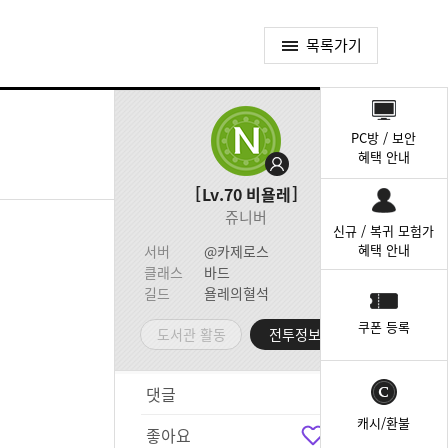
목록가기
퀵
메
PC방 / 보안
뉴
혜택 안내
Lv.70
비욜레
쥬니버
신규 / 복귀 모험가
혜택 안내
서버
@카제로스
클래스
바드
길드
욜레의혈석
쿠폰 등록
도서관 활동
전투정보실
댓글
0
캐시/환불
좋아요
0