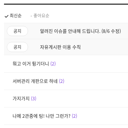
최신순
좋아요순
알려진 이슈를 안내해 드립니다. (8/6 수정)
공지
자유게시판 이용 수칙
공지
뭐고 이거 튕기더니
2
서버관리 개판으로 하네
2
가지가지
3
나메 2관중에 팅! 나만 그런가?
2