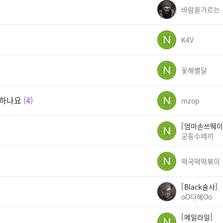
바람을가르는
K4V
꽃해별달
결하나요
4
mzop
엄마손쓰뛔이
궁듕수떼끼
떡국떡떡볶이
Black술사
oO다혜Oo
메일라일