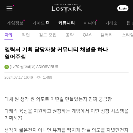
상
대
게임정보
가이드
커뮤니티
미디어
거래소
웹 
단
메
서
자유
직업
길드 모집
공략
Q&A
갤러리
스타일
메
뉴
브
자
엘릭서 기획 담당자랑 커뮤니티 채널을 하나
뉴
유
메
열어주셈
게
뉴
Lv.70
썰고베고
ADIOSVIRUS
시
판
2024.07.17 16:46
1,489
대체 뭔 생각 뭔 의도로 이딴걸 만들었는지 진짜 궁금함
다캐릭 육성을 지원하고 권장하는 게임에서 이딴 성장 시스템을
기획해??
생각이 짧은건지 아니면 유저를 빡치게 만들 의도를 지녔던건지