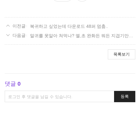
요
복귀하고 싶었는데 다운로드 48퍼 멈춤..
말귀를 못알아 쳐먹나? 엘,초 완화든 뭐든 지겹기만하고 재미가 없다니깐
목록보기
댓글
0
댓
등록
글
쓰
기