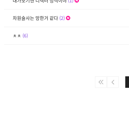
내가보기엔 디렉터 성격이야
1
차원술사는 망한거 같다
2
ㅊㅊ
6