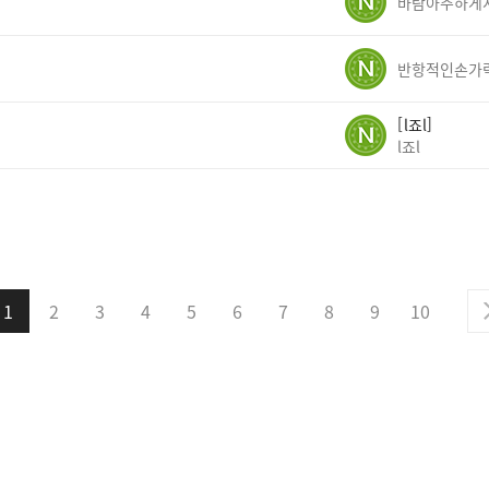
반항적인손가
l죠l
l죠l
1
2
3
4
5
6
7
8
9
10