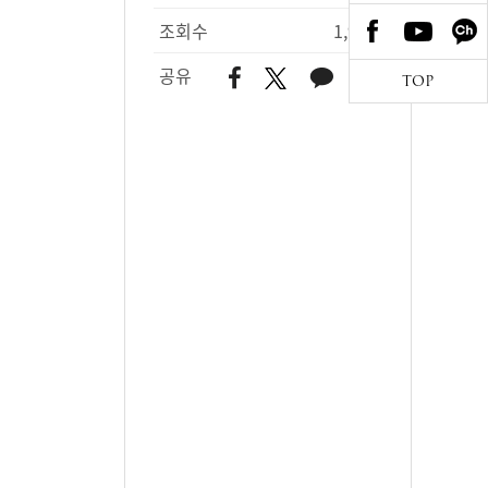
조회수
1,945
공유
TOP