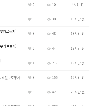
2
10
4시간 전
3
30
13시간 전
부캐로놀지
3
48
13시간 전
부캐로놀지
2
44
13시간 전
1
217
19시간 전
3
155
19시간 전
바람아추하게시비걸고도망가냐당당하게글써
3
42
20시간 전