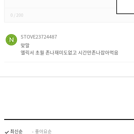
기
0
/ 200
STOVE23724487
맞말
엘릭서 초월 존나재미도없고 시간만존나잡아먹음
최신순
좋아요순