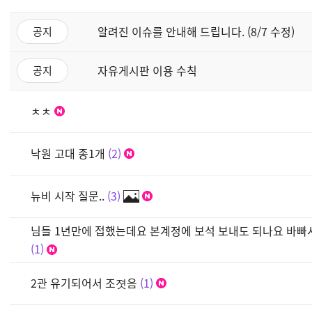
알려진 이슈를 안내해 드립니다. (8/7 수정)
공지
자유게시판 이용 수칙
공지
ㅊㅊ
낙원 고대 종1개
2
뉴비 시작 질문..
3
님들 1년만에 접했는데요 본계정에 보석 보내도 되나요 바
1
2관 유기되어서 조졋음
1