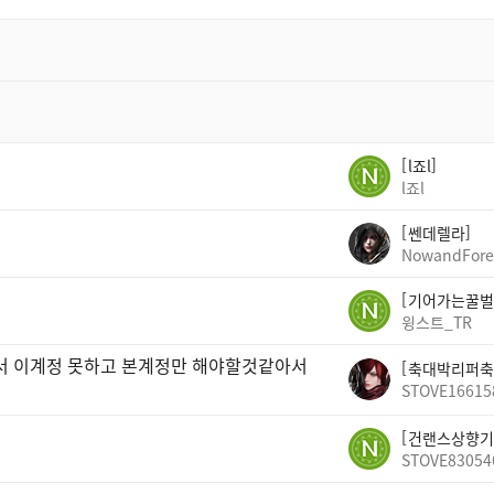
l죠l
l죠l
쎈데렐라
NowandFore
기어가는꿀벌
윙스트_TR
빠서 이계정 못하고 본계정만 해야할것같아서
축대박리퍼축
STOVE16615
건랜스상향기
STOVE83054