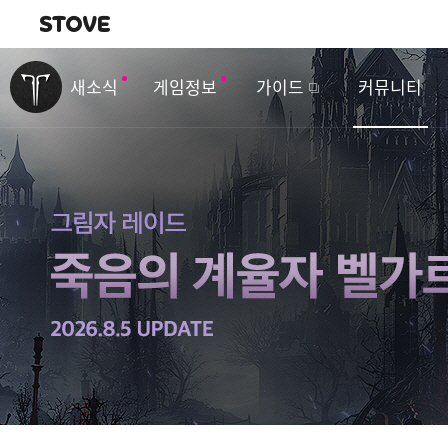
내비게이션
이
벤
새소식
게임정보
가이드
커뮤니티
트
&
업
데
이
트