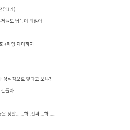
랜덤1개)
유저들도 납득이 되잖아
활성화+파밍 재미까지
가 상식적으로 맞다고 보냐?
인간들아
....하..진짜....하......