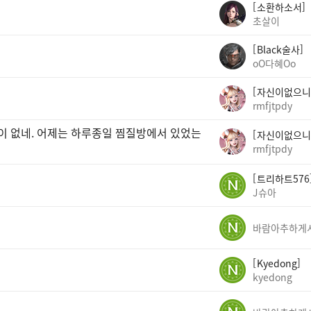
소환하소서
초살이
Black술사
oO다혜Oo
자신이없으니
rmfjtpdy
곳이 없네. 어제는 하루종일 찜질방에서 있었는
자신이없으니
rmfjtpdy
트리하트576
J슈아
Kyedong
kyedong