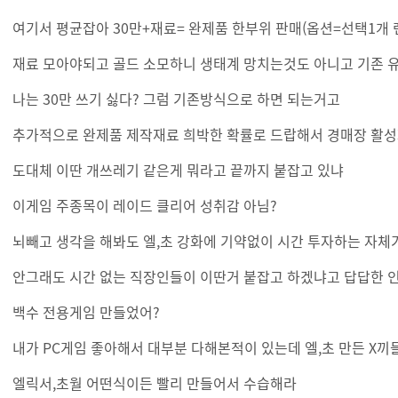
여기서 평균잡아 30만+재료= 완제품 한부위 판매(옵션=선택1개 
재료 모아야되고 골드 소모하니 생태계 망치는것도 아니고 기존 
나는 30만 쓰기 싫다? 그럼 기존방식으로 하면 되는거고
추가적으로 완제품 제작재료 희박한 확률로 드랍해서 경매장 
도대체 이딴 개쓰레기 같은게 뭐라고 끝까지 붙잡고 있냐
이게임 주종목이 레이드 클리어 성취감 아님?
뇌빼고 생각을 해봐도 엘,초 강화에 기약없이 시간 투자하는 자체
안그래도 시간 없는 직장인들이 이딴거 붙잡고 하겠냐고 답답한 
백수 전용게임 만들었어?
내가 PC게임 좋아해서 대부분 다해본적이 있는데 엘,초 만든 X끼들은 정말...
엘릭서,초월 어떤식이든 빨리 만들어서 수습해라