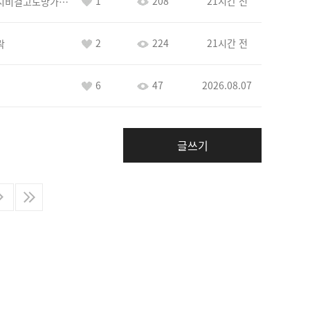
1
208
21시간 전
바람아추하게시비걸고도망가냐당당하게글써
2
224
21시간 전
락
6
47
2026.08.07
글쓰기