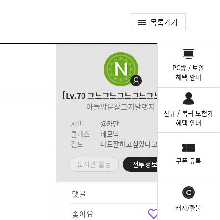
목록가기
퀵
메
PC방 / 보안
뉴
혜택 안내
Lv.70
그느그느그느그느그느그느
아들방문잠그지말랫지
신규 / 복귀 모험가
혜택 안내
서버
@카단
클래스
데모닉
길드
나도잘하고싶었다고
쿠폰 등록
도서관 활동
전투정보실
댓글
1
캐시/환불
좋아요
3