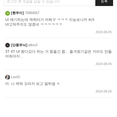
등록
글
쓰
핸주이
70984567
기
UI 얘기하는데 캐릭터가 어쩌구 ㅋㅋㅋ 지능보니까 씨X
UI고쳐주지도 않겠네 ㅋㅋㅋㅋㅋㅋ
2024.08.05
단풍무늬
d4nc0
3T 4T UI 왔다갔다 하는 거 힘들긴 함... 즐겨찾기같은 거라도 만들
어줘야지...
2024.08.05
LostG
마. 니 캐릭 꼬라지 보고 말하셈 ㅎ
2024.08.05