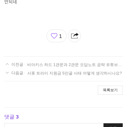
안되네
좋
1
아
요
비아키스 하드 1관문과 2관문 오답노트 공략 유튜브 영상 사이트.
서폿 트라이 지원금 5만골 사태 어떻게 생각하시나요?
목록보기
댓글
3
댓