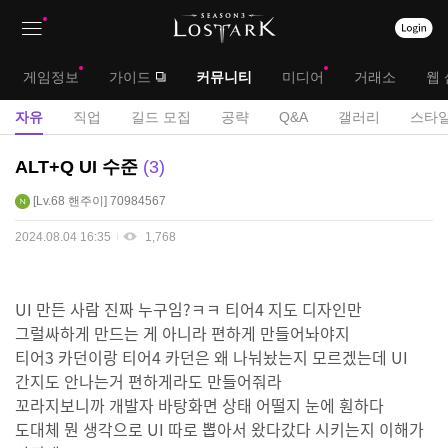
상
대
게임정보
가이드
커뮤니티
미디어
거래소
웹 
단
메
서
자유
직업
길드 모집
공략
Q&A
갤러리
스타일
메
뉴
브
자
ALT+Q UI 수준
3
뉴
유
메
Lv.68
핸주이
70984567
게
뉴
시
2024.08.04 16:35
1,768
판
UI 만든 사람 진짜 누구임?ㅋㅋ 티어4 지도 디자인만
그럴싸하게 만드는 게 아니라 편하게 만들어놔야지
티어3 카던이랑 티어4 카던은 왜 나눠놨는지 모르겠는데 UI
간지도 안나는거 편하게라도 만들어줘라
꼬라지보니까 개발자 바탕화면 상태 어떨지 눈에 훤하다
도대체 뭔 생각으로 UI 따로 뽑아서 왔다갔다 시키는지 이해가