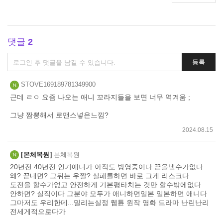
댓글
2
댓
등록
글
쓰
STOVE169189781349900
기
근데 ㄹㅇ 요즘 나오는 애니 꼬라지들을 보면 너무 역겨움 ;
그냥 짬뽕해서 로맨스넣은느낌?
2024.08.15
본체복원
본체복원
20년전 40년전 인기애니가 아직도 방영중이다 끝을낼수가없다
왜? 끝내면? 그뒤는 우짤? 실패를하면 바로 그게 리스크다
도전을 할수가없고 안전하게 기본평타치는 것만 할수밖에없다
안하면? 실직이다 그분야 모두가 애니하면일본 일본하면 애니다
그마저도 우리한데...밀리는실정 웹튠 원작 영화 드라마 난린난리
전세게적으로다가