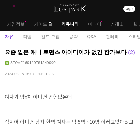
상
대
게임정보
가이드
커뮤니티
미디어
거래소
웹 
단
메
서
자유
직업
길드 모집
공략
Q&A
갤러리
스타일
메
뉴
브
자
요즘 일본 애니 로맨스 아이디어가 없긴 한가보다
2
뉴
유
메
STOVE169189781349900
게
뉴
시
2024.08.15 18:07
1,297
판
여자가 양x치 아니면 경험많은애
심지어 아니면 남자 한명 여자는 막 5명 ~10명 이러고앉아있고