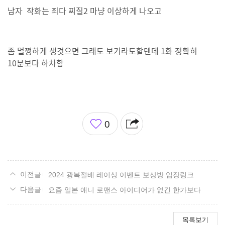
남자 작화는 죄다 찌질2 마냥 이상하게 나오고
좀 멀쩡하게 생겻으면 그래도 보기라도할텐데 1화 정확히
10분보다 하차함
좋
0
아
요
2024 광복절배 레이싱 이벤트 보상방 입장링크
요즘 일본 애니 로맨스 아이디어가 없긴 한가보다
목록보기