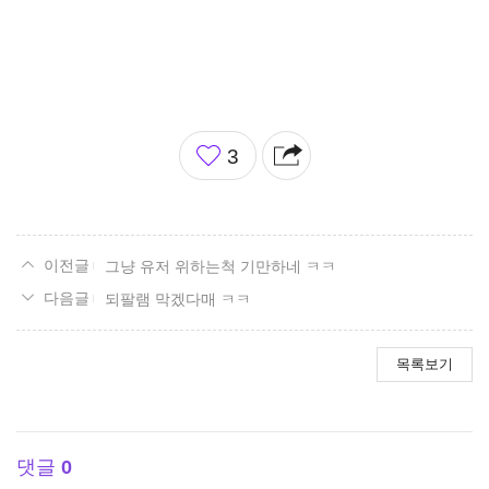
좋
3
아
요
그냥 유저 위하는척 기만하네 ㅋㅋ
되팔램 막겠다매 ㅋㅋ
목록보기
댓글
0