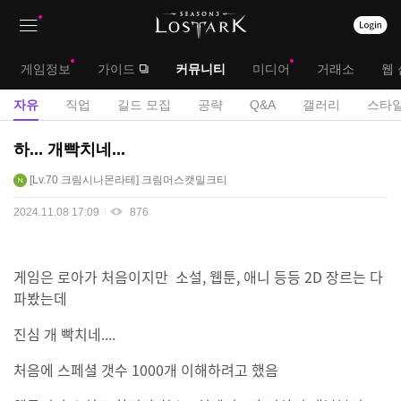
상
대
게임정보
가이드
커뮤니티
미디어
거래소
웹 
단
메
서
자유
직업
길드 모집
공략
Q&A
갤러리
스타일
메
뉴
브
자
하... 개빡치네...
뉴
유
메
Lv.70
크림시나몬라테
크림머스캣밀크티
게
뉴
시
2024.11.08 17:09
876
판
게임은 로아가 처음이지만 소설, 웹툰, 애니 등등 2D 장르는 다
파봤는데
진심 개 빡치네....
처음에 스페셜 갯수 1000개 이해하려고 했음