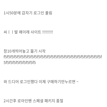
1시50분에 갑자기 로그인 풀림
씨ㅣㅣ발 왜이래 사이트 !!!!!!!!!
창10개띄어놓고 뚫기 시작
f5f5f5f5f5f5f5f5f5f5f5f5f5f5f5f5f5f5f5f5f5f5f5f5f5f5f5f5f5f
5f5f5f5f5f5f5f5f5f5
와 드디어 로그인했다 이제 구매하기만누르면 ~
2시간후 로아인벤 스페셜 패키지 품절