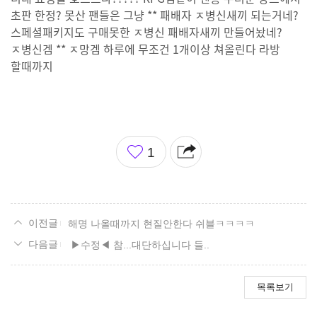
초판 한정? 못산 팬들은 그냥 ** 패배자 ㅈ병신새끼 되는거네?
스페셜패키지도 구매못한 ㅈ병신 패배자새끼 만들어놨네?
ㅈ병신겜 ** ㅈ망겜 하루에 무조건 1개이상 쳐올린다 라방
할때까지
좋
1
아
요
해명 나올때까지 현질안한다 쉬블ㅋㅋㅋㅋ
▶수정◀ 참...대단하십니다 들..
목록보기