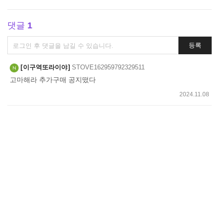
댓글
1
댓
등록
글
쓰
이구역또라이야
STOVE162959792329511
기
고마해라 추가구매 공지떴다
2024.11.08