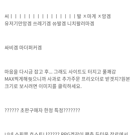
씨ㅣㅣㅣㅣㅣㅣㅣㅣㅣㅣㅣㅣㅣㅣㅣ발 ㅈ마게 ㅈ망겜
유저기만망겜 쓰레기겜 쓔발겜 니치팔러마겜
싸비겜 마더퍼커겜
마음을 다시금 잡고 후... 그래도 사이트도 터지고 풀쾌감
MAX찍게해줫으니까 사과로 추가주문 프리오더로 받겟지?원본
크기로 보시려면 이미지를 클릭하세요.
?????? 초판구매자 한정 특정???????
너네 쇼핑몰 호스트냐????? RPG겜같이 팬층 두터운 장르에서