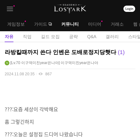
상
대
게임정보
가이드
커뮤니티
미디어
거래소
웹 
단
메
서
자유
직업
길드 모집
공략
Q&A
갤러리
스타일
메
뉴
브
자
라방킬때까지 쓴다 인벤은 도배로정지당햇다
1
뉴
유
메
Lv.70
이구역미친year은나야
이구역미친year은나야
게
뉴
시
2024.11.08 20:35
867
판
???:요즘 세상이 각박해요
흠 그렇긴하지
???:오늘은 설정집 드디어 나왔습니다