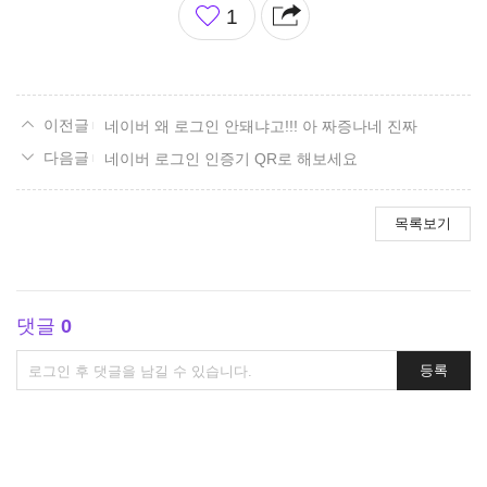
좋
1
아
요
네이버 왜 로그인 안돼냐고!!! 아 짜증나네 진짜
네이버 로그인 인증기 QR로 해보세요
목록보기
댓글
0
댓
등록
글
쓰
기