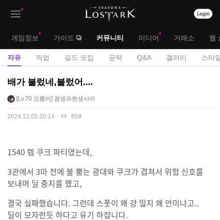
상
대
게임정보
가이드
커뮤니티
미디어
거래소
웹 
단
메
서
자유
직업
길드 모집
공략
Q&A
갤러리
스타일
메
뉴
브
자
배가 불렀네,불렀어....
뉴
유
메
Lv.70
요름비
겜생과현생사이
게
뉴
시
2024.12.05 20:14
858
판
1540 렙 쿠크 파티였는데,
3관에서 3마 전에 불 뿜는 광대와 쿠크가 겹쳐서 위험 신호를
보내며 딜 중지를 했고,
결국 실패했습니다. 그런데 스폿이 왜 걍 밀지 왜 안미냐고..
딜이 모자란듯 하다고 유기 하잡니다.