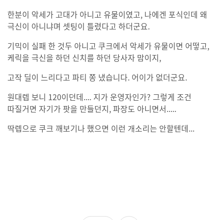
한분이 악세가 고대가 아니고 유물이였고, 나에겐 포식인데 왜
극신이 아니냐며 셋팅이 틀렸다고 하더군요.
기믹이 실패 한 것두 아니고 쿠크에서 악세가 유물이면 어떻고,
케릭을 극신을 하던 신치를 하던 당사자 맘이지,
고작 딜이 느리다고 파티 쫑 냈습니다. 어이가 없더군요.
원대렙 보니 120이던데.... 지가 운영자인가? 그렇게 조건
따질거면 자기가 팟을 만들던지, 파장도 아니면서.....
딱렙으로 쿠크 깨보기나 했으면 이런 개소리는 안할텐데...