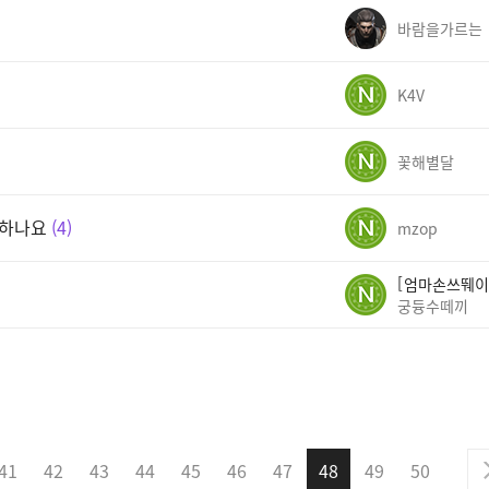
바람을가르는
K4V
꽃해별달
결하나요
4
mzop
엄마손쓰뛔이
궁듕수떼끼
41
42
43
44
45
46
47
48
49
50