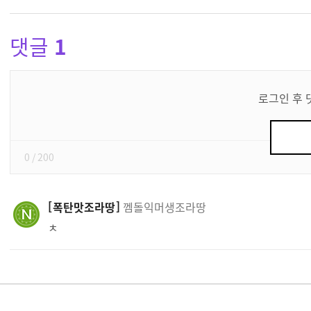
댓글
1
댓
글
로그인 후 
쓰
기
0
/ 200
폭탄맛조라땅
껨돌익머생조라땅
ㅊ