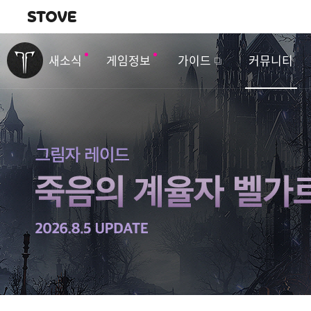
내비게이션
이
벤
새소식
게임정보
가이드
커뮤니티
트
&
업
데
이
트