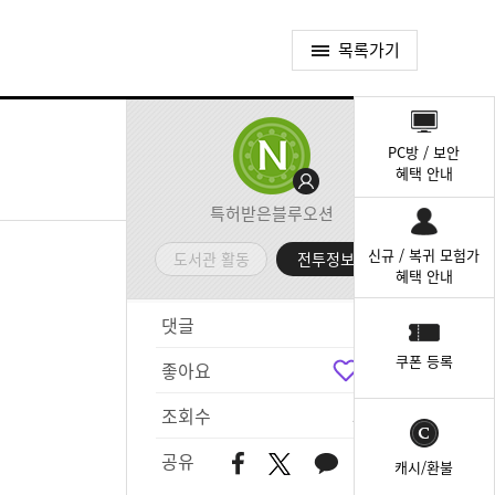
목록가기
퀵
메
PC방 / 보안
뉴
혜택 안내
특허받은블루오션
신규 / 복귀 모험가
도서관 활동
전투정보실
혜택 안내
댓글
1
쿠폰 등록
좋아요
1
조회수
532
공유
캐시/환불