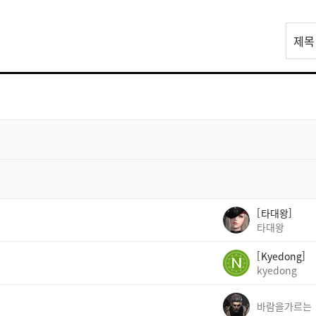
리
제목
스
트
검
색
타대왕
타대왕
Kyedong
kyedong
바람을가르는