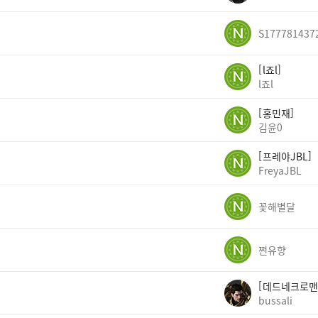
S177781437
l죠l
l죠l
홍민재
김윤0
프레야JBL
FreyaJBL
꽃해별달
쩐유향
데드네크로맨
bussali