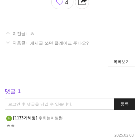
4
아
요
ㅊ
게시글 쓰면 플레이크 주나요?
목록보기
댓글
1
댓
등록
글
쓰
1133기해병
후회는이별뿐
기
ㅊㅊ
2025.02.03