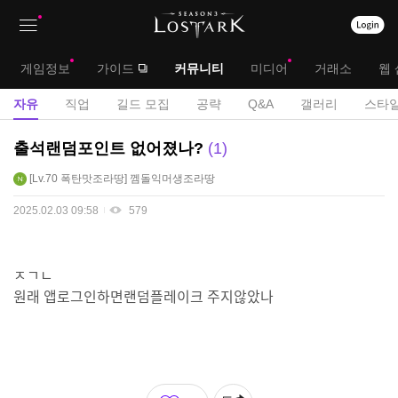
상
대
게임정보
가이드
커뮤니티
미디어
거래소
웹 
단
메
서
자유
직업
길드 모집
공략
Q&A
갤러리
스타일
메
뉴
브
자
출석랜덤포인트 없어졌나?
1
뉴
유
메
Lv.70
폭탄맛조라땅
껨돌익머생조라땅
게
뉴
시
2025.02.03 09:58
579
판
ㅈㄱㄴ
원래 앱로그인하면랜덤플레이크 주지않았나
좋