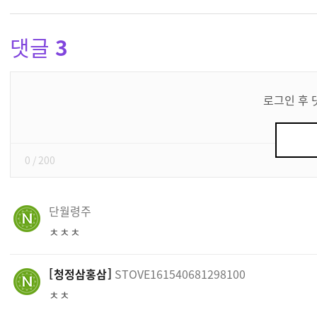
댓글
3
댓
글
로그인 후 
쓰
기
0
/ 200
단월령주
ㅊㅊㅊ
청정삼홍삼
STOVE161540681298100
ㅊㅊ