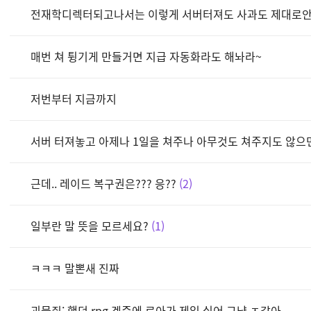
전재학디렉터되고나서는 이렇게 서버터져도 사과도 제대로
매번 쳐 튕기게 만들거면 지급 자동화라도 해놔라~
저번부터 지금까지
서버 터져놓고 아제나 1일을 쳐주나 아무것도 쳐주지도 않으
근데.. 레이드 복구권은??? 응??
2
일부란 말 뜻을 모르세요?
1
ㅋㅋㅋ 말뽄새 진짜
괴물쥐: 했던 rpg 겜중에 로아가 제일 싫어 그냥 ㅈ같아