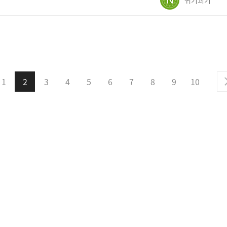
귀기괴기
1
2
3
4
5
6
7
8
9
10