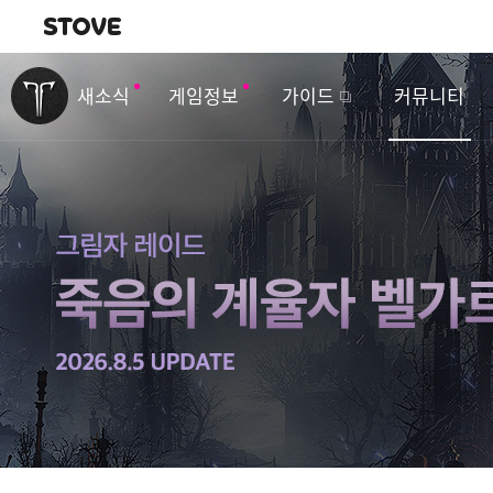
내비게이션
이
벤
새소식
게임정보
가이드
커뮤니티
트
&
업
데
이
트