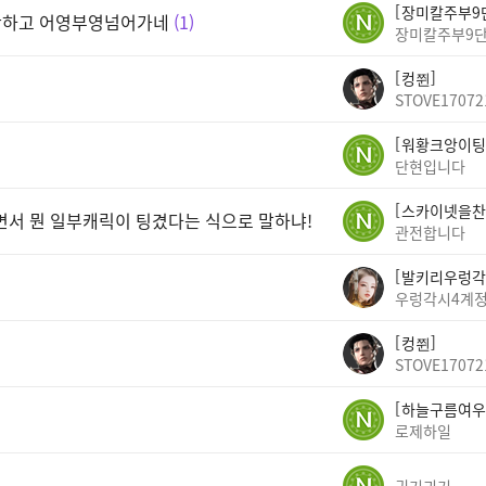
장미칼주부9
안하고 어영부영넘어가네
1
장미칼주부9
컹쮠
STOVE17072
워황크앙이팅
단현입니다
스카이넷을찬
면서 뭔 일부캐릭이 팅겼다는 식으로 말하냐!
관전합니다
발키리우렁각
우렁각시4계
컹쮠
STOVE17072
하늘구름여우
로제하일