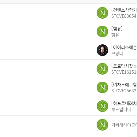
건랜스상향기
STOVE83054
햄유
햄유
아이리스헤븐
브랑냐
토르망치찾는
STOVE16151
여자노예구함
STOVE25632
하프로내려치
루드입니다
기뻐해라야근