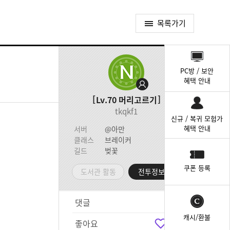
목록가기
퀵
메
PC방 / 보안
뉴
혜택 안내
Lv.70
머리고르기
tkqkf1
신규 / 복귀 모험가
혜택 안내
서버
@아만
클래스
브레이커
길드
벚꽃
쿠폰 등록
도서관 활동
전투정보실
댓글
3
캐시/환불
좋아요
3