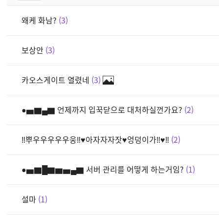
왜케 화남?
3
보상안
3
카오스게이트 열렸네
3
●▅▇▄▇ 언제까지 입꾹닫으로 대처하실껀가요?
2
‼뿌우우우우우웅‼♥아자자자잣♥엉덩이가‼♥‼
2
●▅▇█▇▆▅▄▇ 서버 관리를 어떻게 하는거임?
1
설마
1