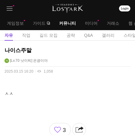
상
대
게임정보
가이드
커뮤니티
미디어
거래소
웹 
단
메
서
자유
직업
길드 모집
공략
Q&A
갤러리
스타일
메
뉴
브
자
나이스주말
뉴
유
메
Lv.70
낫이찌
은광이야
게
뉴
시
2025.03.15 16:20
1,058
판
ㅅㅅ
좋
3
아