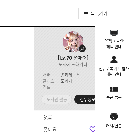
목록가기
퀵
메
PC방 / 보안
뉴
혜택 안내
Lv.70
윤아순
도화가도화가나
신규 / 복귀 모험가
혜택 안내
서버
@카제로스
클래스
도화가
길드
-
쿠폰 등록
도서관 활동
전투정보실
댓글
4
캐시/환불
좋아요
5