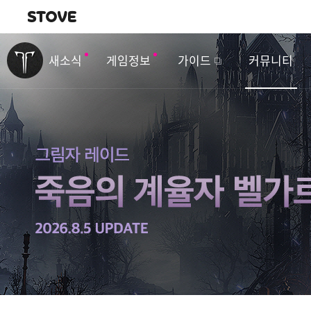
내비게이션
이
벤
새소식
게임정보
가이드
커뮤니티
트
&
업
데
이
트