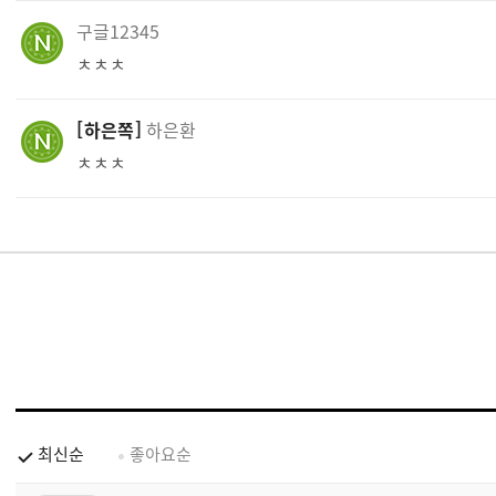
구글12345
ㅊㅊㅊ
하은쪽
하은환
ㅊㅊㅊ
최신순
좋아요순