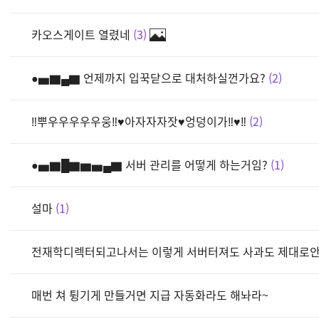
카오스게이트 열렸네
3
●▅▇▄▇ 언제까지 입꾹닫으로 대처하실껀가요?
2
‼뿌우우우우우웅‼♥아자자자잣♥엉덩이가‼♥‼
2
●▅▇█▇▆▅▄▇ 서버 관리를 어떻게 하는거임?
1
설마
1
전재학디렉터되고나서는 이렇게 서버터져도 사과도 제대로
매번 쳐 튕기게 만들거면 지급 자동화라도 해놔라~