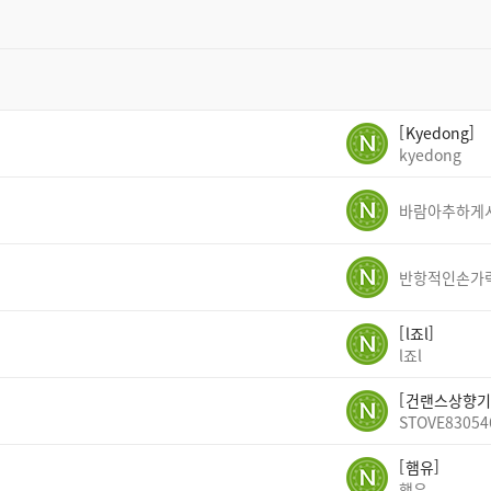
Kyedong
kyedong
반항적인손가
l죠l
l죠l
건랜스상향기
STOVE83054
햄유
햄유