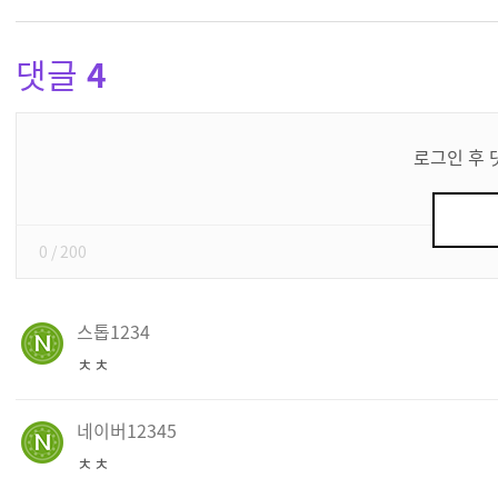
댓글
4
댓
글
로그인 후 
쓰
기
0
/ 200
스톱1234
ㅊㅊ
네이버12345
ㅊㅊ