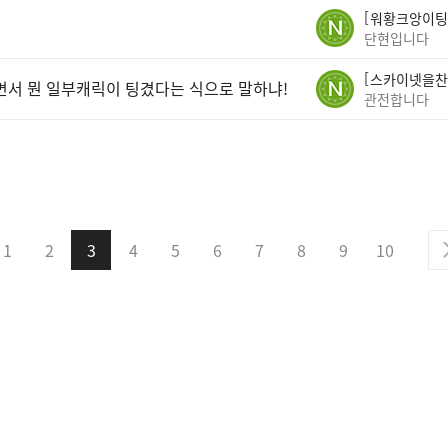
워황크앙이팅
단현입니다
스카이넷을찬
면서 뭔 일부캐릭이 팅겼다는 식으로 말하냐!
관전합니다
1
2
3
4
5
6
7
8
9
10