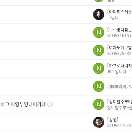
아이리스헤븐
브랑냐
토르망치찾는
STOVE16151
여자노예구함
STOVE25632
하프로내려치
루드입니다
기뻐해라야근
장미칼주부9
안하고 어영부영넘어가네
1
장미칼주부9
컹쮠
STOVE17072