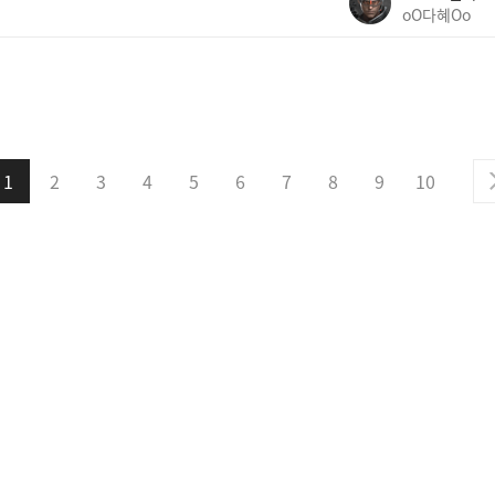
oO다혜Oo
1
2
3
4
5
6
7
8
9
10