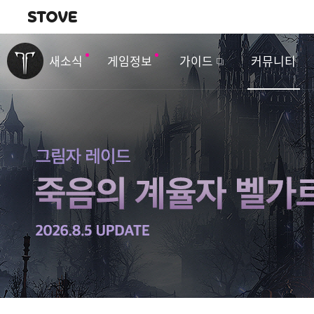
내비게이션
이
벤
새소식
게임정보
가이드
커뮤니티
트
&
업
데
이
트