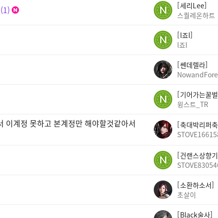
세리Lee
1
스퀄레온하트
l죠l
l죠l
쎈데렐라
NowandFore
기어가는꿀벌
윙스트_TR
빠서 이계정 못하고 본계정만 해야할것같아서
축대박리퍼축
STOVE16615
건랜스상향기
STOVE83054
소환하소서
초살이
Black술사