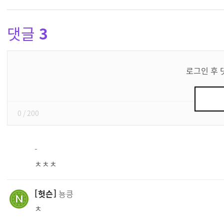
댓글
3
댓
글
로그인 후 
쓰
기
0
/ 200
-
ㅊㅊㅊ
헛슨
뇽킁
ㅊ