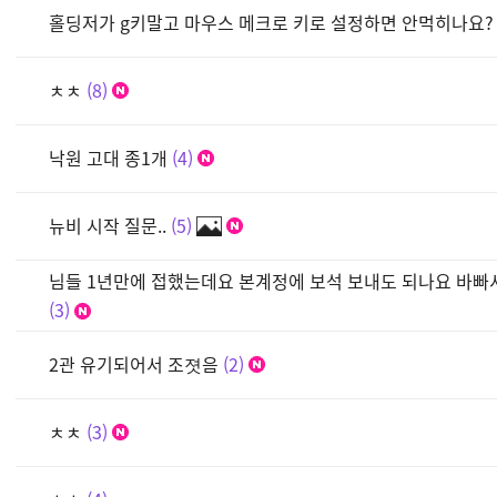
홀딩저가 g키말고 마우스 메크로 키로 설정하면 안먹히나요?
ㅊㅊ
8
낙원 고대 종1개
4
뉴비 시작 질문..
5
님들 1년만에 접했는데요 본계정에 보석 보내도 되나요 바
3
2관 유기되어서 조졋음
2
ㅊㅊ
3