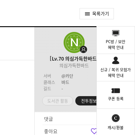
목록가기
퀵
메
PC방 / 보안
뉴
혜택 안내
Lv.70
의심가득한바드
의심가득한바드
신규 / 복귀 모험가
혜택 안내
서버
@카단
클래스
바드
길드
-
쿠폰 등록
도서관 활동
전투정보실
댓글
3
캐시/환불
좋아요
4