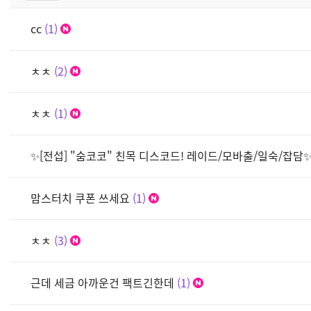
cc
1
ㅊㅊ
2
ㅊㅊ
1
✨[전섭] "숨코코" 친목 디스코드! 레이드/모바출/일숙/잡담
맘스터치 쿠폰 쓰세요
1
ㅊㅊ
3
근데 세금 아까운건 팩트긴한데
1