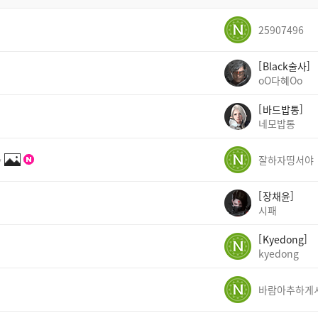
25907496
Black술사
oO다혜Oo
바드밥통
네모밥통
✨
잘하자띵서야
장채윤
시패
Kyedong
kyedong