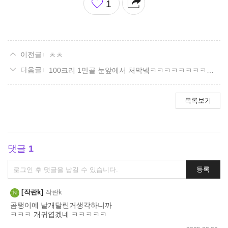
1
아
요
ㅊㅊ
100크리 1만골 눈앞에서 처막넼ㅋㅋㅋㅋㅋㅋㅋㅋㅋㅋ
목록보기
댓글
1
댓
등록
글
쓰
작란k
작란k
기
곰탱이에 날개달린거생각하니까
ㅋㅋㅋ 개귀엽겠네 ㅋㅋㅋㅋㅋ