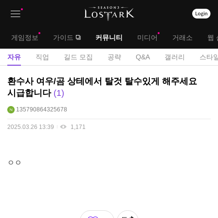
상
대
게임정보
가이드
커뮤니티
미디어
거래소
웹 
단
메
서
자유
직업
길드 모집
공략
Q&A
갤러리
스타일
메
뉴
브
자
환수사 여우/곰 상테에서 탈것 탈수있게 해주세요
뉴
유
메
시급합니다
1
게
뉴
135790864325678
시
판
2025.03.26 13:39
1,171
ㅇㅇ
좋