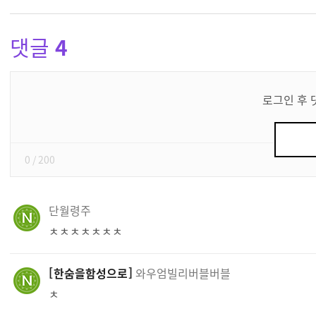
댓글
4
댓
글
로그인 후 
쓰
기
0
/ 200
단월령주
ㅊㅊㅊㅊㅊㅊㅊ
한숨을함성으로
와우엄빌리버블버블
ㅊ