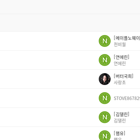
메이플노웨이
천비월
연에린
연에린
버터국희
사랑초
STOVE86782
김델린
김델린
햄유
햄유