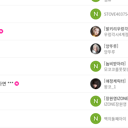
STOVE40375
발키리우렁각
우렁각시4계
앙뚜루
앙뚜루
늅비받아라
모코코를못찾
얘정케릭터
면 ***
왕코_1
장원영IZON
IZONE장원영
백의둘째아이