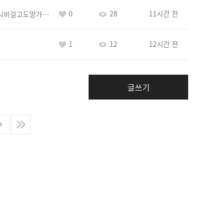
0
28
11시간 전
바람아추하게시비걸고도망가냐당당하게글써
1
12
12시간 전
글쓰기