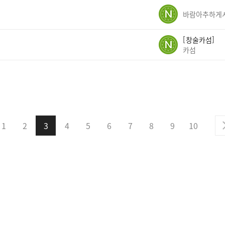
창술카섬
카섬
1
2
3
4
5
6
7
8
9
10