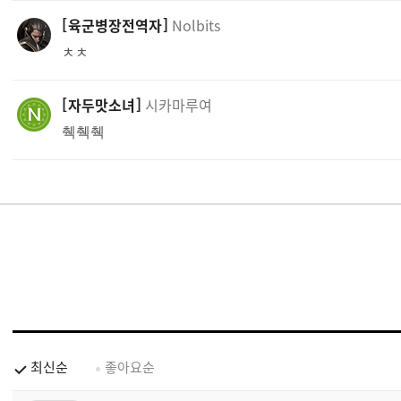
육군병장전역자
Nolbits
ㅊㅊ
자두맛소녀
시카마루여
췍췍췍
최신순
좋아요순