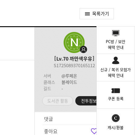
목록가기
퀵
메
PC방 / 보안
뉴
혜택 안내
Lv.70
까만색우유
S1725089370165112
신규 / 복귀 모험가
혜택 안내
서버
@루페온
클래스
블레이드
길드
-
쿠폰 등록
도서관 활동
전투정보실
댓글
4
캐시/환불
좋아요
4