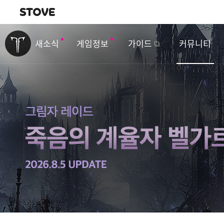
내비게이션
이
벤
새소식
게임정보
가이드
커뮤니티
트
&
업
데
이
트