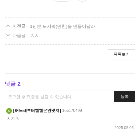
요
1인분 도시락(만찬)을 만들어달라
ㅊㅊ
목록보기
댓글
2
댓
등록
글
쓰
허느새부터힙합은안멋져
166170499
기
ㅊㅊㅊ
2025.05.05