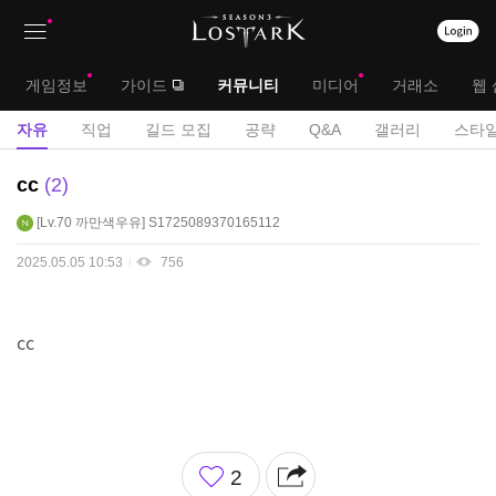
상
대
게임정보
가이드
커뮤니티
미디어
거래소
웹 
단
메
서
자유
직업
길드 모집
공략
Q&A
갤러리
스타일
메
뉴
브
자
cc
2
뉴
유
메
Lv.70
까만색우유
S1725089370165112
게
뉴
시
2025.05.05 10:53
756
판
cc
좋
2
아