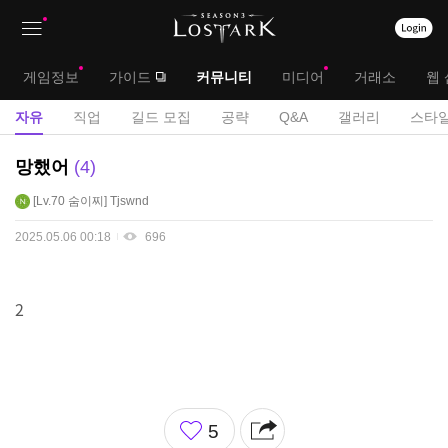
상
대
게임정보
가이드
커뮤니티
미디어
거래소
웹 
단
메
서
자유
직업
길드 모집
공략
Q&A
갤러리
스타일
메
뉴
브
자
망했어
4
뉴
유
메
Lv.70
숨이찌
Tjswnd
게
뉴
시
2025.05.06 00:18
696
판
2
좋
5
아