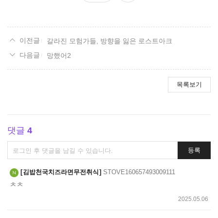
요
갈라진 모험가들, 방향을 잃은 로스트아크
망했어2
목록보기
댓글
4
댓
등록
글
쓰
김밥천국치즈라면무전취식
STOVE160657493009111
기
ㅊㅊ
2025.05.06