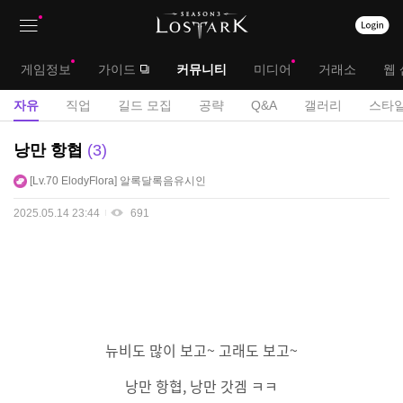
상
대
게임정보
가이드
커뮤니티
미디어
거래소
웹 
단
메
서
자유
직업
길드 모집
공략
Q&A
갤러리
스타일
메
뉴
브
자
낭만 항협
3
뉴
유
메
Lv.70
ElodyFlora
알록달록음유시인
게
뉴
시
2025.05.14 23:44
691
판
뉴비도 많이 보고~ 고래도 보고~
낭만 항협, 낭만 갓겜 ㅋㅋ