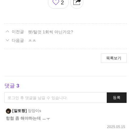
2
아
요
펫/탈것 1회씩 아닌가요?
ㅊㅊ
목록보기
댓글
3
댓
등록
글
쓰
알토짱
앙앙이s
기
항협 좀 해야하는데 ㅡㅜ
2025.05.15