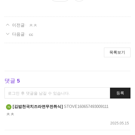
요
ㅊㅊ
cc
목록보기
댓글
5
댓
등록
글
쓰
김밥천국치즈라면무전취식
STOVE160657493009111
기
ㅊㅊ
2025.05.15