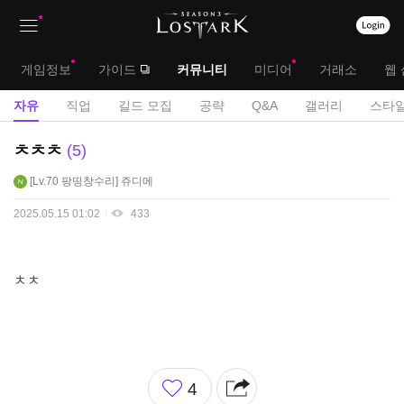
상
대
게임정보
가이드
커뮤니티
미디어
거래소
웹 
단
메
서
자유
직업
길드 모집
공략
Q&A
갤러리
스타일
메
뉴
브
자
ㅊㅊㅊ
5
뉴
유
메
Lv.70
팡띵창수리
쥬디메
게
뉴
시
2025.05.15 01:02
433
판
ㅊㅊ
좋
4
아