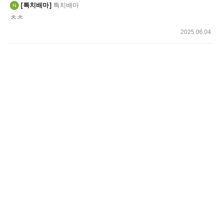
특치배마
특치배마
ㅊㅊ
2025.06.04