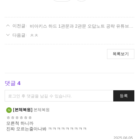
요
비아키스 하드 1관문과 2관문 오답노트 공략 유튜브 영상 사이트.
ㅊㅊ
목록보기
댓글
4
댓
등록
글
쓰
본체복원
본체복원
기
ㅎㅎㅎㅎㅎㅎ
모른척 하니까
진짜 모르는줄아나봐 ㅋㅋㅋㅋㅋㅋㅋㅋㅋ
2025.06.05