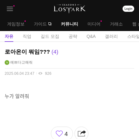
상
대
게임정보
가이드
커뮤니티
미디어
거래소
웹 
단
메
서
자유
직업
길드 모집
공략
Q&A
갤러리
스타일
메
뉴
브
자
로아온이 뭐임???
4
뉴
유
메
예쁘다고해줘
게
뉴
시
2025.06.04 23:47
926
판
누가 알려줘
좋
4
아