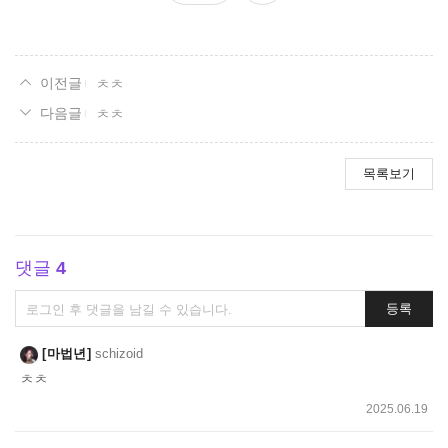
요
ㅊㅊ
ㅊㅊ
목록보기
댓글
4
댓
등록
글
쓰
마법년
schizoid
기
ㅊㅊ
2025.06.19