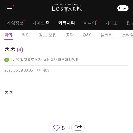
상
대
게임정보
가이드
커뮤니티
미디어
거래소
웹 
단
메
서
자유
직업
길드 모집
공략
Q&A
갤러리
스타일
메
뉴
브
자
ㅊㅊ
4
뉴
유
메
Lv.70
킹왕짱도화가
닉네임변경은어려워요
게
뉴
시
2025.06.19 00:05
489
판
ㅊㅊ
좋
5
아