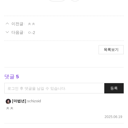
요
ㅊㅊ
ㅇ-2
목록보기
댓글
5
댓
등록
글
쓰
마법년
schizoid
기
ㅊㅊ
2025.06.19