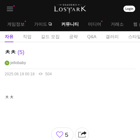
상
대
게임정보
가이드
커뮤니티
미디어
거래소
웹 
단
메
서
자유
직업
길드 모집
공략
Q&A
갤러리
스타일
메
뉴
브
자
ㅊㅊ
5
뉴
유
메
jellobaby
게
뉴
시
2025.06.19 00:18
504
판
ㅊㅊ
좋
5
아